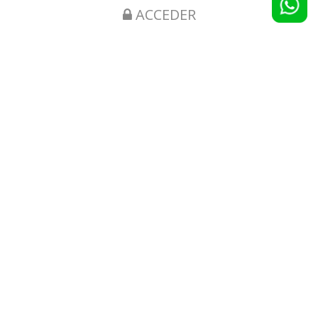
ACCEDER
ESP
One t-shirt s.r.l.
P.IVA e CF: 06606220827
Servizio Clienti: +.39 02 68 36 52
Email: info@pubblicarrello.com
Vai alla versione Desktop