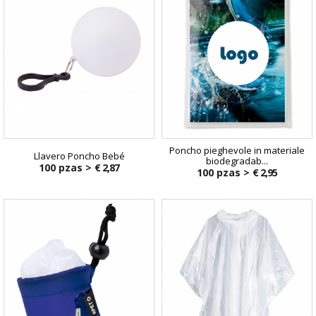
Poncho pieghevole in materiale
Llavero Poncho Bebé
biodegradab...
100 pzas >
€ 2,87
100 pzas >
€ 2,95