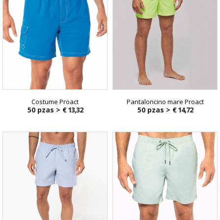
Costume Proact
Pantaloncino mare Proact
50 pzas >
€ 13,32
50 pzas >
€ 14,72