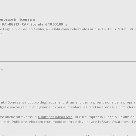
oncesso in licenza a
. PA-402213 - CAP. Sociale: € 10.000,00 i.v.
ale: Via Galileo Galilei, 4 - 90044 Zona Industriale Carini (PA) - Tel. +39 091 670 
92
ti
zati
? Sono senza dubbio degli eccellenti strumenti per la promozione della propria
adget e anche capi di abbigliamento per aumentare la Brand Awareness e diffondere
assa anche attraverso le
t-shirt personalizzate
, su cui è impresso il logo o il claim d
nite da Pubblicarrello.com è un modo ottimale di veicolare la Brand Awareness. Le t-