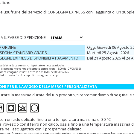
afiche.
ile usufruire del servizio di CONSEGNA EXPRESS con l'aggiunta di un supp
A IL PAESE DI SPEDIZIONE
A ORDINE
Oggi, Giovedì 06 Agosto 2
SEGNA STANDARD GRATIS
Martedì 25 Agosto 2026
SEGNE EXPRESS DISPONIBILI A PAGAMENTO
Dal 21 Agosto 2026 Al 24 
 suddette date vengano rispettate è necessario che:
e il pagamento venga effettuato entro le ore 18:00 del 07/08/2026
 stampa vengano inviati entro le ore 18:00 del 08/08/2026
 informazioni sul tempo di consegna
clicca qui
.
ONI PER IL LAVAGGIO DELLA MERCE PERSONALIZZATA
urare la massima durata del tuo prodotto, ti raccomandiamo di seguire le se
con un ciclo delicato fino a una temperatura massima di 30 °C.
 al rovescio con il ferro non caldo, ossia fino a una temperatura massima d
re nell'asciugatrice con il programma delicato.
 non può essere trattato con candeggina, ovvero deve essere lavato solo con