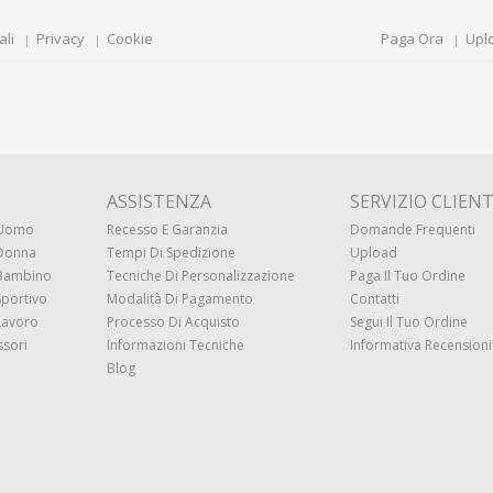
ali
Privacy
Cookie
Paga Ora
Upl
ASSISTENZA
SERVIZIO CLIENT
 Uomo
Recesso E Garanzia
Domande Frequenti
 Donna
Tempi Di Spedizione
Upload
 Bambino
Tecniche Di Personalizzazione
Paga Il Tuo Ordine
Sportivo
Modalità Di Pagamento
Contatti
Lavoro
Processo Di Acquisto
Segui Il Tuo Ordine
ssori
Informazioni Tecniche
Informativa Recensioni 
Blog