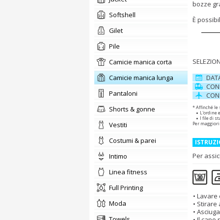
bozze gr
softshell
È possib
Gilet
pile
SELEZION
camicie manica corta
camicie manica lunga
DAT
CON
pantaloni
CON
* Affinché le
shorts & gonne
L'ordine 
I file di
vestiti
Per maggiori
costumi & parei
ISTRUZI
Per assic
intimo
linea fitness
Full Printing
Lavare 
moda
Stirare
Asciuga
towels
Il capo