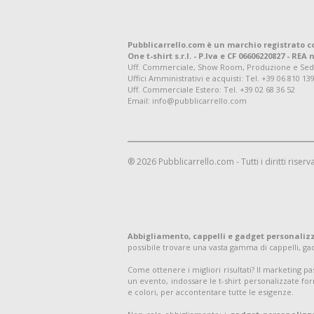
Pubblicarrello.com è un marchio registrato c
One t-shirt s.r.l. - P.Iva e CF 06606220827 - REA n
Uff. Commerciale, Show Room, Produzione e Sede Leg
Uffici Amministrativi e acquisti:
Tel. +39 06 810 13
Uff. Commerciale Estero:
Tel. +39 02 68 36 52
Email: info@pubblicarrello.com
® 2026 Pubblicarrello.com - Tutti i diritti riserva
Abbigliamento, cappelli e gadget personaliz
possibile trovare una vasta gamma di cappelli, g
Come ottenere i migliori risultati? Il marketing p
un evento, indossare le t-shirt personalizzate for
e colori, per accontentare tutte le esigenze.