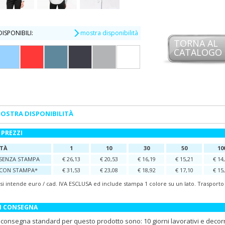
ISPONIBILI:
mostra disponibilità
TORNA AL
CATALOGO
OSTRA DISPONIBILITÀ
 PREZZI
TÀ
1
10
30
50
10
SENZA STAMPA
€ 26,13
€ 20,53
€ 16,19
€ 15,21
€ 14
CON STAMPA*
€ 31,53
€ 23,08
€ 18,92
€ 17,10
€ 15
 si intende euro / cad. IVA ESCLUSA ed include stampa 1 colore su un lato. Trasport
DI CONSEGNA
i consegna standard per questo prodotto sono: 10 giorni lavorativi e decor