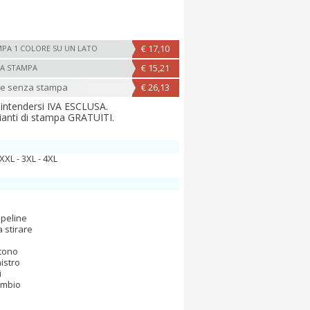
€ 17,10
PA 1 COLORE SU UN LATO
€ 15,21
A STAMPA
ne senza stampa
€ 26,13
 intendersi IVA ESCLUSA.
ianti di stampa GRATUITI.
- XXL - 3XL - 4XL
peline
a stirare
o
 tono
nistro
i
ambio