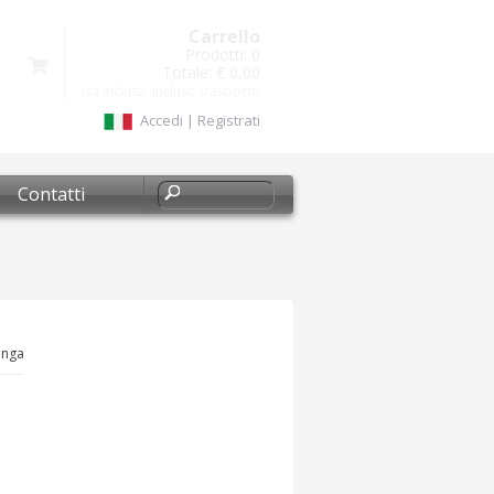
Carrello
Prodotti:
0
Totale:
€ 0,00
Iva inclusa, Incluso trasporto
Accedi
|
Registrati
Contatti
unga