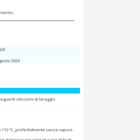
lemento.
026
Agosto 2026
guenti istruzioni di lavaggio:
i 110 °C, preferibilmente senza vapore.
 detersivo per colorati o per delicati.