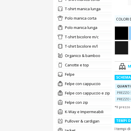
t-shirt manica lunga
polo manica corta
COLORI D
polo manica lunga
t-shirt bicolore m/c
t-shirt bicolore m/l
organico & bamboo
canotte e top
M
felpe
SCHEMA
Felpe con cappuccio
QUANTI
Felpe con cappuccio e zip
PREZZO 
PREZZO 
Felpe con zip
*Il prezzo
K-Way e Impermeabili
TEMPI 
pullover & cardigan
I tempi d
jacket