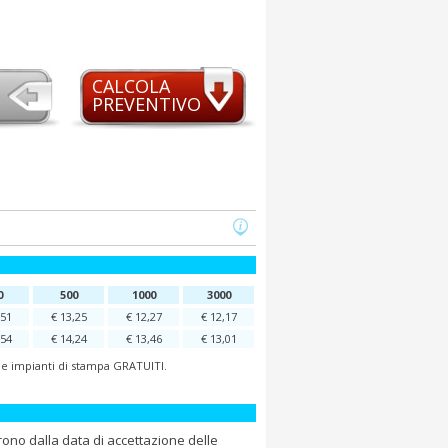
CALCOLA
PREVENTIVO
0
500
1000
3000
,51
€ 13,25
€ 12,27
€ 12,17
,54
€ 14,24
€ 13,46
€ 13,01
o e impianti di stampa GRATUITI.
rono dalla data di accettazione delle