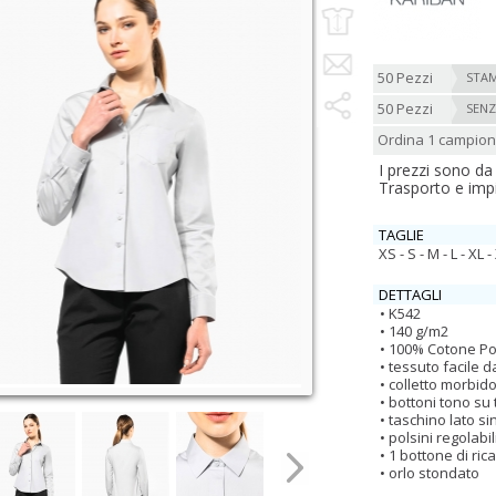
50 Pezzi
STAM
50 Pezzi
SENZ
Ordina 1 campio
I prezzi sono da
Trasporto e imp
TAGLIE
XS - S - M - L - XL 
DETTAGLI
K542
140 g/m2
100% Cotone Po
tessuto facile d
colletto morbid
bottoni tono su
taschino lato si
polsini regolabil
1 bottone di ric
orlo stondato