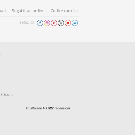
oad
Segui il tuo ordine
Codice carrello
SEGUICI:
I
E Sconti