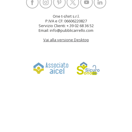
One t-shirt s.r.l.
P.IVA e CF: 06606220827
Servizio Clienti: +.39 02 68 36 52
Email: info@pubblicarrello.com
Vai alla versione Desktop