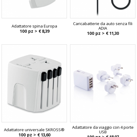
Caricabatterie da auto senza fili
Adattatore spina Europa
ADIA
100 pz >
€ 8,39
100 pz >
€ 11,30
Adattatore da viaggio con 4 porte
Adattatore universale SKROSS®
USB
100 pz >
€ 13,60
100 pz >
€ 18,07