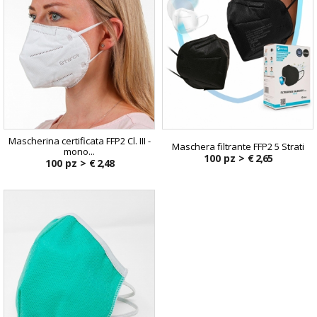
Mascherina certificata FFP2 Cl. III -
Maschera filtrante FFP2 5 Strati
mono...
100 pz >
€ 2,65
100 pz >
€ 2,48