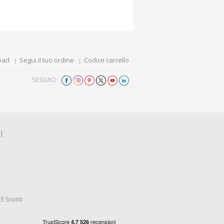
oad
Segui il tuo ordine
Codice carrello
SEGUICI:
I
E Sconti