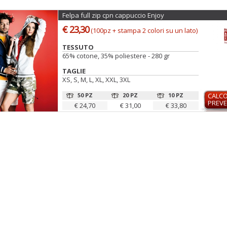
Felpa full zip cpn cappuccio Enjoy
€ 23,30
(100pz + stampa 2 colori su un lato)
TESSUTO
65% cotone, 35% poliestere - 280 gr
TAGLIE
XS, S, M, L, XL, XXL, 3XL
50 PZ
20 PZ
10 PZ
CALC
PREVE
€ 24,70
€ 31,00
€ 33,80