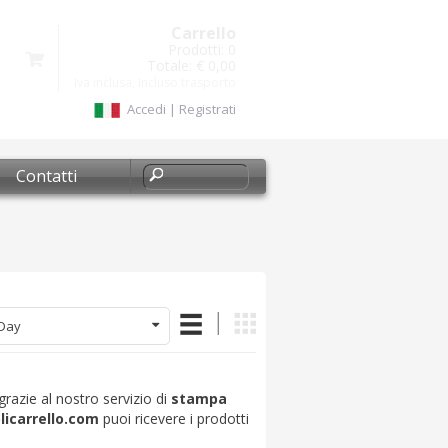
Carrello
Prodotti:
0
Totale:
€ 0,00
Iva inclusa, Incluso trasporto
Accedi
|
Registrati
Contatti
Day
grazie al nostro servizio di
stampa
licarrello.com
puoi ricevere i prodotti