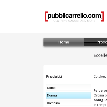
Home
Prodo
Prodotti
Catalogo
Uomo
Felpe p
Ordina o
Donna
abbigl
Bambino
in tempi r