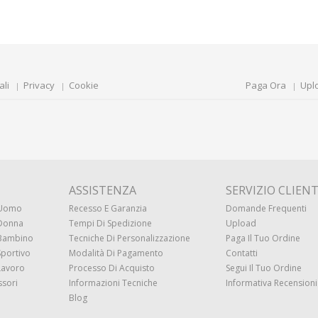
ali
Privacy
Cookie
Paga Ora
Upl
ASSISTENZA
SERVIZIO CLIENT
 Uomo
Recesso E Garanzia
Domande Frequenti
 Donna
Tempi Di Spedizione
Upload
 Bambino
Tecniche Di Personalizzazione
Paga Il Tuo Ordine
Sportivo
Modalità Di Pagamento
Contatti
Lavoro
Processo Di Acquisto
Segui Il Tuo Ordine
ssori
Informazioni Tecniche
Informativa Recensioni 
Blog