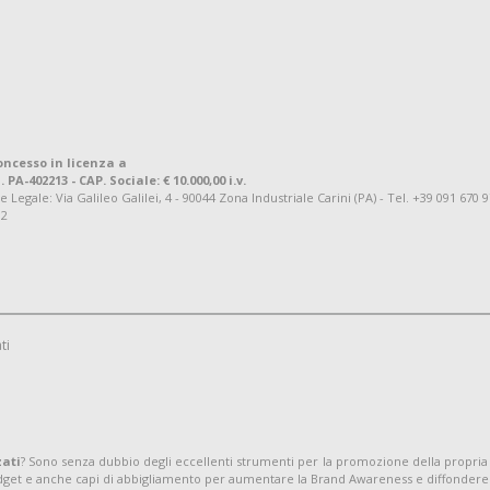
oncesso in licenza a
. PA-402213 - CAP. Sociale: € 10.000,00 i.v.
ale: Via Galileo Galilei, 4 - 90044 Zona Industriale Carini (PA) - Tel. +39 091 670 
92
ti
zati
? Sono senza dubbio degli eccellenti strumenti per la promozione della propria
adget e anche capi di abbigliamento per aumentare la Brand Awareness e diffondere