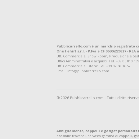
Pubblicarrello.com è un marchio registrato c
One t-shirt s.r.l. - P.Iva e CF 06606220827 - REA n
Uff. Commerciale, Show Room, Produzione e Sede Leg
Uffici Amministrativi e acquisti:
Tel. +39 06 810 13
Uff. Commerciale Estero:
Tel. +39 02 68 36 52
Email: info@pubblicarrello.com
® 2026 Pubblicarrello.com - Tutti i diritti riserva
Abbigliamento, cappelli e gadget personaliz
possibile trovare una vasta gamma di cappelli, g