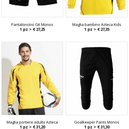
Pantaloncino GK Monos
Maglia bambino Azteca Kids
1 pz >
€ 27,25
1 pz >
€ 27,35
Maglia portiere adulto Azteca
Goalkeeper Pants Monos
1 pz >
€ 31,20
1 pz >
€ 31,30