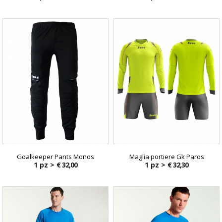
Goalkeeper Pants Monos
Maglia portiere Gk Paros
1 pz >
€ 32,00
1 pz >
€ 32,30