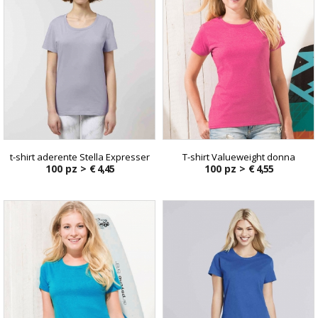
t-shirt aderente Stella Expresser
T-shirt Valueweight donna
100 pz >
€ 4,45
100 pz >
€ 4,55