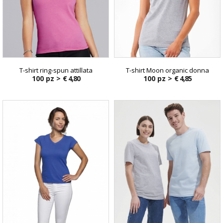
T-shirt ring-spun attillata
T-shirt Moon organic donna
100 pz >
€ 4,80
100 pz >
€ 4,85