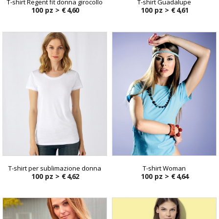
T-shirt Regent fit donna girocollo
T-shirt Guadalupe
100 pz >
€ 4,60
100 pz >
€ 4,61
T-shirt per sublimazione donna
T-shirt Woman
100 pz >
€ 4,62
100 pz >
€ 4,64