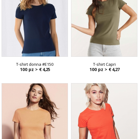
T-shirt donna #E150
T-shirt Capri
100 pz >
€ 4,25
100 pz >
€ 4,27