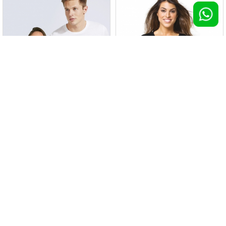
T-shirt UNISEX Sublima
T-shirt Tobago
100 pz >
€ 5,07
100 pz >
€ 5,08