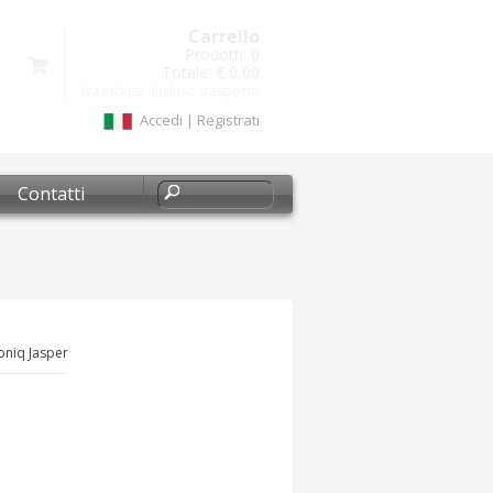
Carrello
Prodotti:
0
Totale:
€ 0,00
Iva inclusa, Incluso trasporto
Accedi
|
Registrati
Contatti
oniq Jasper