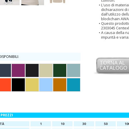
comfort
L'uso di materiali
dichiarazioni di
dall'utilizzo del
blockchain AW
Questo prodott
2303045 Centex
A causa della na
impurità e varia
ISPONIBILI:
TORNA AL
CATALOGO
 PREZZI
TÀ
1
10
30
50
10