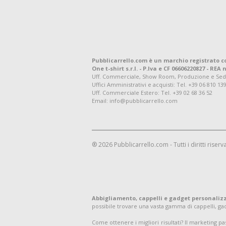
Pubblicarrello.com è un marchio registrato c
One t-shirt s.r.l. - P.Iva e CF 06606220827 - REA n
Uff. Commerciale, Show Room, Produzione e Sede Leg
Uffici Amministrativi e acquisti:
Tel. +39 06 810 13
Uff. Commerciale Estero:
Tel. +39 02 68 36 52
Email: info@pubblicarrello.com
® 2026 Pubblicarrello.com - Tutti i diritti riserva
Abbigliamento, cappelli e gadget personaliz
possibile trovare una vasta gamma di cappelli, g
Come ottenere i migliori risultati? Il marketing p