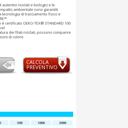
 autentici riciclati e biologici e le
 impatto ambientale sono garantiti
la tecnologia di tracciamento fisico e
ARE™
o è certificato OEKO-TEX® STANDARD 100
bel
tura dei filati riciclati, possono comparire
zioni di colore
CALCOLA
PREVENTIVO
0
500
1000
3000