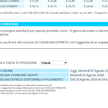
SENZA STAMPA
€ 37,20
€ 26,40
€ 22,89
€ 22,69
€ 21
CON STAMPA*
€ 56,15
€ 33,75
€ 26,75
€ 24,65
€ 23
 si intende euro / cad. IVA ESCLUSA ed include stampa 2 colori su un lato. Trasporto
DI CONSEGNA
i consegna standard per questo prodotto sono: 10 giorni lavorativi e decor
afiche.
ile usufruire del servizio di CONSEGNA EXPRESS con l'aggiunta di un supp
A IL PAESE DI SPEDIZIONE
A ORDINE
Oggi, Venerdì 07 Agosto 2
SEGNA STANDARD GRATIS
Martedì 25 Agosto 2026
SEGNE EXPRESS DISPONIBILI A PAGAMENTO
Dal 20 Agosto 2026 Al 24 
 suddette date vengano rispettate è necessario che:
e il pagamento venga effettuato entro le ore 18:00 del 07/08/2026
 stampa vengano inviati entro le ore 18:00 del 08/08/2026
 informazioni sul tempo di consegna
clicca qui
.