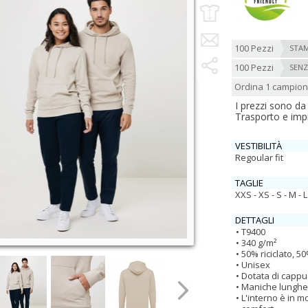
100 Pezzi
STAM
100 Pezzi
SENZ
Ordina 1 campio
I prezzi sono da
Trasporto e imp
VESTIBILITÀ
Regoular fit
TAGLIE
XXS - XS - S - M - L
DETTAGLI
T9400
340 g/m²
50% riciclato, 5
Unisex
Dotata di cappu
Maniche lunghe 
L'interno è in 