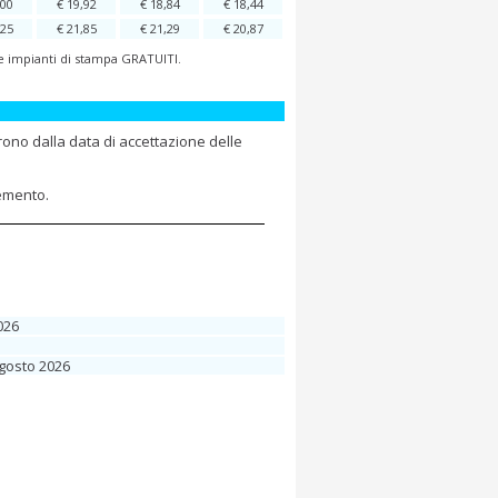
,00
€ 19,92
€ 18,84
€ 18,44
,25
€ 21,85
€ 21,29
€ 20,87
 e impianti di stampa GRATUITI.
rono dalla data di accettazione delle
lemento.
026
Agosto 2026