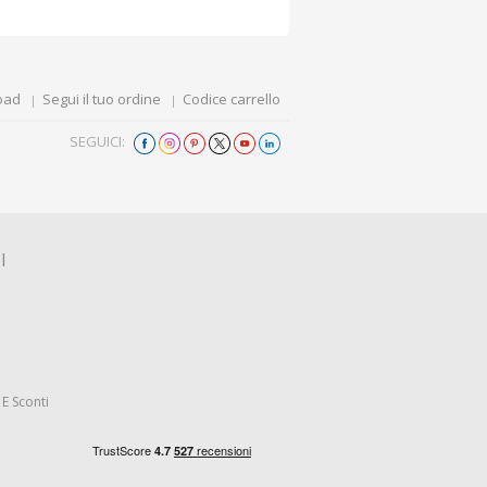
oad
Segui il tuo ordine
Codice carrello
SEGUICI:
I
E Sconti