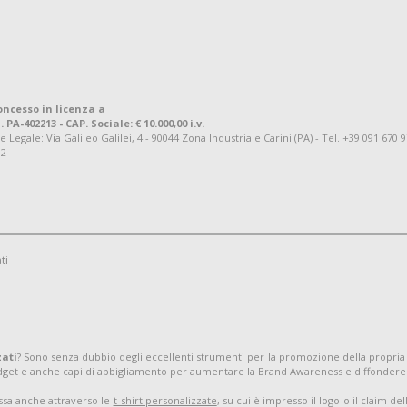
oncesso in licenza a
. PA-402213 - CAP. Sociale: € 10.000,00 i.v.
ale: Via Galileo Galilei, 4 - 90044 Zona Industriale Carini (PA) - Tel. +39 091 670 
92
ti
zati
? Sono senza dubbio degli eccellenti strumenti per la promozione della propria
adget e anche capi di abbigliamento per aumentare la Brand Awareness e diffondere
assa anche attraverso le
t-shirt personalizzate
, su cui è impresso il logo o il claim d