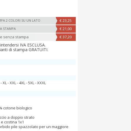
€ 23,25
PA 2 COLORI SU UN LATO
€ 21,00
A STAMPA
ne senza stampa
€ 37,20
 intendersi IVA ESCLUSA.
ianti di stampa GRATUITI.
 - XL - XXL - 4XL - 5XL - XXXL
0% cotone biologico
ccio a doppio strato
e costina 1x1
morbido pile spazzolato per un maggiore