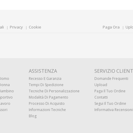
ali
Privacy
Cookie
Paga Ora
Upl
ASSISTENZA
SERVIZIO CLIENT
 Uomo
Recesso E Garanzia
Domande Frequenti
 Donna
Tempi Di Spedizione
Upload
 Bambino
Tecniche Di Personalizzazione
Paga Il Tuo Ordine
Sportivo
Modalità Di Pagamento
Contatti
Lavoro
Processo Di Acquisto
Segui Il Tuo Ordine
ssori
Informazioni Tecniche
Informativa Recensioni 
Blog