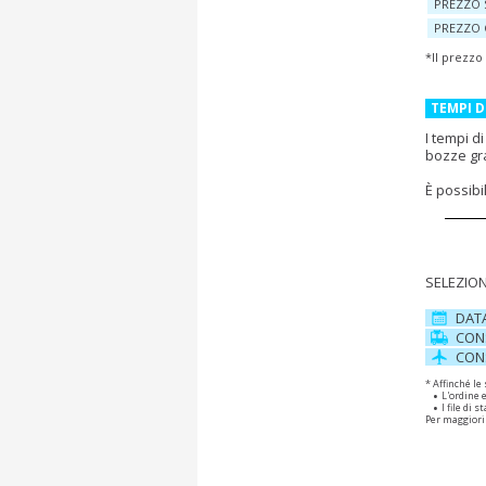
PREZZO 
PREZZO 
*Il prezzo
TEMPI 
I tempi d
bozze gr
È possib
SELEZION
DAT
CON
CON
* Affinché le
L'ordine 
I file di
Per maggiori