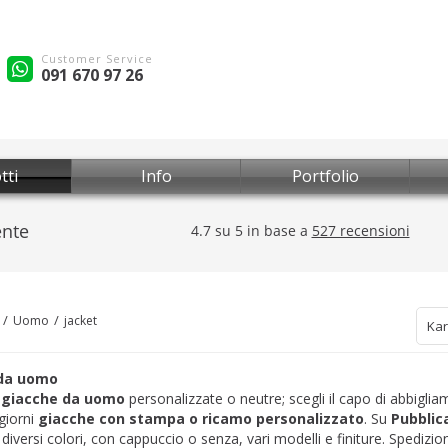
Customer Service
091 670 97 26
tti
Info
Portfolio
Uomo
jacket
Kar
 da uomo
a
giacche da uomo
personalizzate o neutre; scegli il capo di abbigliam
 giorni
giacche con stampa o ricamo personalizzato
. Su
Pubblic
iversi colori, con cappuccio o senza, vari modelli e finiture. Spedizion