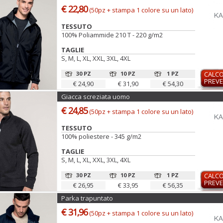
€ 22,80
(50pz + stampa 1 colore su un lato)
TESSUTO
100% Poliammide 210 T - 220 g/m2
TAGLIE
S, M, L, XL, XXL, 3XL, 4XL
30 PZ
10 PZ
1 PZ
CALC
PREVE
€ 24,90
€ 31,90
€ 54,30
Giacca screziata uomo
€ 24,85
(50pz + stampa 1 colore su un lato)
TESSUTO
100% poliestere - 345 g/m2
TAGLIE
S, M, L, XL, XXL, 3XL, 4XL
30 PZ
10 PZ
1 PZ
CALC
PREVE
€ 26,95
€ 33,95
€ 56,35
Parka trapuntato
€ 31,96
(50pz + stampa 1 colore su un lato)