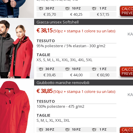
30 PZ
10 PZ
1 PZ
CALC
PREVE
€ 35,70
€ 40,25
€ 57,15
Giacca unisex Softshell
€ 38,15
(50pz + stampa 1 colore su un lato)
TESSUTO
95% poliestere / 5% elastan - 300 g/m2
TAGLIE
XS, S, M, L, XL, XXL, 3XL, 4XL, 5XL
30 PZ
10 PZ
1 PZ
CALC
PREVE
€ 39,45
€ 44,00
€ 60,90
Giubbotto maniche removibili
€ 38,85
(50pz + stampa 1 colore su un lato)
TESSUTO
100% poliestere - 475 g/m2
TAGLIE
S, M, L, XL, XXL, 3XL
30 PZ
10 PZ
1 PZ
CALC