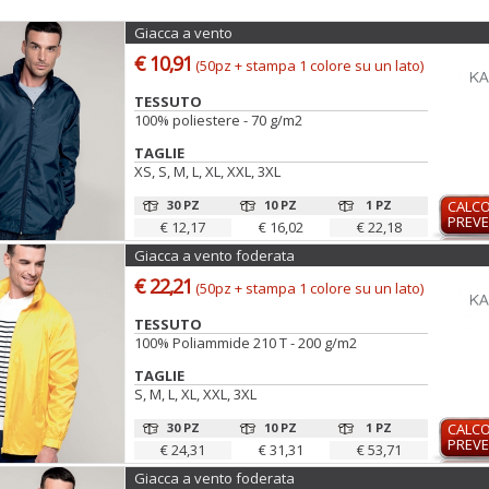
Giacca a vento
€ 10,91
(50pz + stampa 1 colore su un lato)
TESSUTO
100% poliestere - 70 g/m2
TAGLIE
XS, S, M, L, XL, XXL, 3XL
30 PZ
10 PZ
1 PZ
CALC
PREVE
€ 12,17
€ 16,02
€ 22,18
Giacca a vento foderata
€ 22,21
(50pz + stampa 1 colore su un lato)
TESSUTO
100% Poliammide 210 T - 200 g/m2
TAGLIE
S, M, L, XL, XXL, 3XL
30 PZ
10 PZ
1 PZ
CALC
PREVE
€ 24,31
€ 31,31
€ 53,71
Giacca a vento foderata