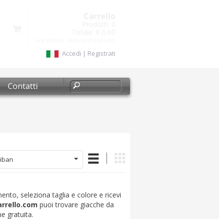
Carrello
Prodotti:
0
Totale:
€ 0,00
Iva inclusa, Incluso trasporto
Accedi
|
Registrati
Contatti
iban
ento, seleziona taglia e colore e ricevi
arrello.com
puoi trovare giacche da
e gratuita.