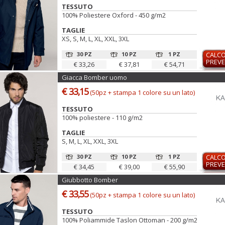
TESSUTO
100% Poliestere Oxford - 450 g/m2
TAGLIE
XS, S, M, L, XL, XXL, 3XL
30 PZ
10 PZ
1 PZ
CALC
PREVE
€ 33,26
€ 37,81
€ 54,71
Giacca Bomber uomo
€ 33,15
(50pz + stampa 1 colore su un lato)
TESSUTO
100% poliestere - 110 g/m2
TAGLIE
S, M, L, XL, XXL, 3XL
30 PZ
10 PZ
1 PZ
CALC
PREVE
€ 34,45
€ 39,00
€ 55,90
Giubbotto Bomber
€ 33,55
(50pz + stampa 1 colore su un lato)
TESSUTO
100% Poliammide Taslon Ottoman - 200 g/m2