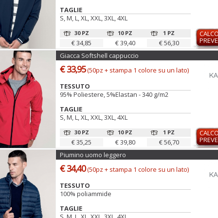
TAGLIE
S, M, L, XL, XXL, 3XL, 4XL
30 PZ
10 PZ
1 PZ
CALC
PREVE
€ 34,85
€ 39,40
€ 56,30
Giacca Softshell cappuccio
€ 33,95
(50pz + stampa 1 colore su un lato)
TESSUTO
95% Poliestere, 5%Elastan - 340 g/m2
TAGLIE
S, M, L, XL, XXL, 3XL, 4XL
30 PZ
10 PZ
1 PZ
CALC
PREVE
€ 35,25
€ 39,80
€ 56,70
Piumino uomo leggero
€ 34,40
(50pz + stampa 1 colore su un lato)
TESSUTO
100% poliammide
TAGLIE
S, M, L, XL, XXL, 3XL, 4XL