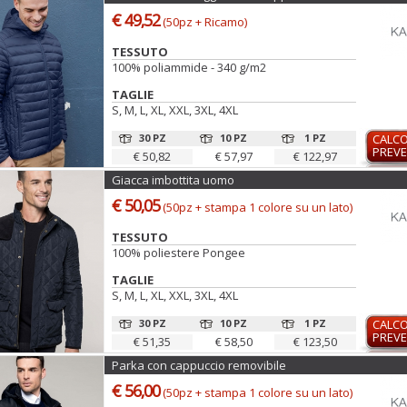
€ 49,52
(50pz + Ricamo)
TESSUTO
100% poliammide - 340 g/m2
TAGLIE
S, M, L, XL, XXL, 3XL, 4XL
30 PZ
10 PZ
1 PZ
CALC
PREVE
€ 50,82
€ 57,97
€ 122,97
Giacca imbottita uomo
€ 50,05
(50pz + stampa 1 colore su un lato)
TESSUTO
100% poliestere Pongee
TAGLIE
S, M, L, XL, XXL, 3XL, 4XL
30 PZ
10 PZ
1 PZ
CALC
PREVE
€ 51,35
€ 58,50
€ 123,50
Parka con cappuccio removibile
€ 56,00
(50pz + stampa 1 colore su un lato)