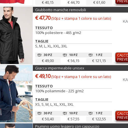
PREVE
€ 40,15
€ 44,70
€ 61,60
Giubbotto maniche removibili
€ 47,70
(50pz + stampa 1 colore su un lato)
TESSUTO
100% poliestere - 465 g/m2
TAGLIE
S, M, L, XL, XXL, 3XL
30 PZ
10 PZ
1 PZ
CALC
PREVE
€ 49,00
€ 56,15
€ 121,15
Giacca impermeabile unisex
€ 49,10
(50pz + stampa 1 colore su un lato)
TESSUTO
100% poliammide - 225 g/m2
TAGLIE
XS, S, M, L, XL, XXL, 3XL
30 PZ
10 PZ
1 PZ
CALC
PREVE
€ 50,40
€ 57,55
€ 122,55
Piumino uomo leggero con cappuccio