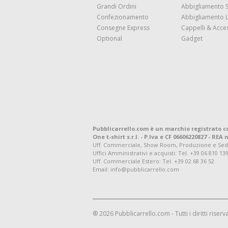
Grandi Ordini
Abbigliamento 
Confezionamento
Abbigliamento 
Consegne Express
Cappelli & Acce
Optional
Gadget
Pubblicarrello.com è un marchio registrato c
One t-shirt s.r.l. - P.Iva e CF 06606220827 - REA n
Uff. Commerciale, Show Room, Produzione e Sede Leg
Uffici Amministrativi e acquisti:
Tel. +39 06 810 13
Uff. Commerciale Estero:
Tel. +39 02 68 36 52
Email: info@pubblicarrello.com
® 2026 Pubblicarrello.com - Tutti i diritti riserva