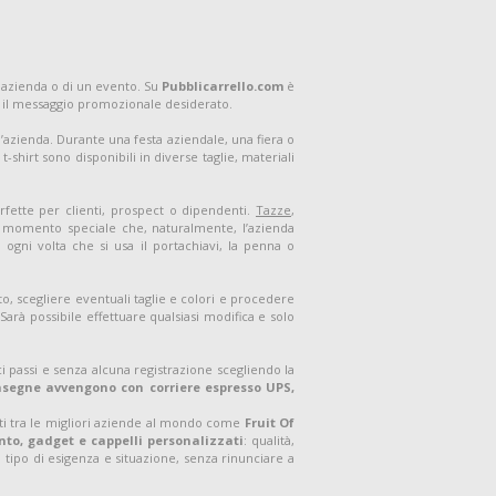
 azienda o di un evento. Su
Pubblicarrello.com
è
 il messaggio promozionale desiderato.
ell’azienda. Durante una festa aziendale, una fiera o
shirt sono disponibili in diverse taglie, materiali
rfette per clienti, prospect o dipendenti.
Tazze
,
un momento speciale che, naturalmente, l’azienda
ogni volta che si usa il portachiavi, la penna o
o, scegliere eventuali taglie e colori e procedere
arà possibile effettuare qualsiasi modifica e solo
i passi e senza alcuna registrazione scegliendo la
onsegne avvengono con corriere espresso UPS,
ati tra le migliori aziende al mondo come
Fruit Of
to, gadget e cappelli personalizzati
: qualità,
 tipo di esigenza e situazione, senza rinunciare a