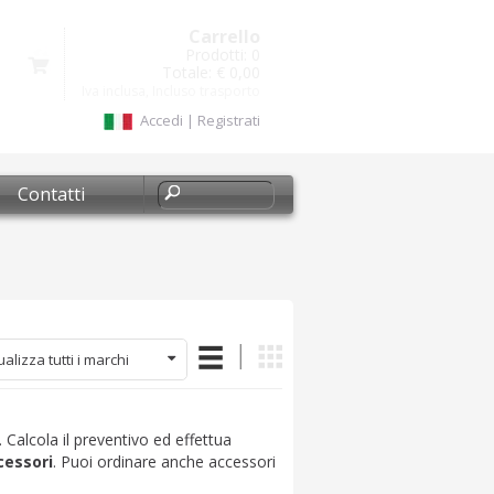
Carrello
Prodotti:
0
Totale:
€ 0,00
Iva inclusa, Incluso trasporto
Accedi
|
Registrati
Contatti
ualizza tutti i marchi
a. Calcola il preventivo ed effettua
cessori
. Puoi ordinare anche accessori