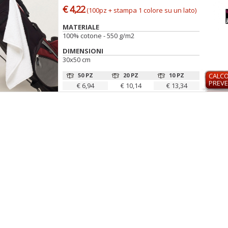
€ 4,22
(100pz + stampa 1 colore su un lato)
MATERIALE
100% cotone - 550 g/m2
DIMENSIONI
30x50 cm
50 PZ
20 PZ
10 PZ
CALC
PREVE
€ 6,94
€ 10,14
€ 13,34