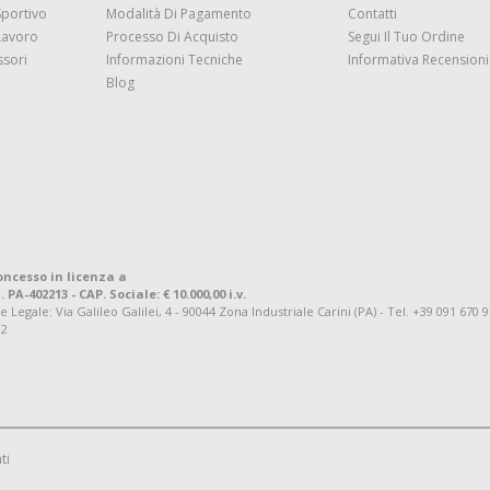
Sportivo
Modalità Di Pagamento
Contatti
Lavoro
Processo Di Acquisto
Segui Il Tuo Ordine
ssori
Informazioni Tecniche
Informativa Recensioni 
Blog
oncesso in licenza a
. PA-402213 - CAP. Sociale: € 10.000,00 i.v.
ale: Via Galileo Galilei, 4 - 90044 Zona Industriale Carini (PA) - Tel. +39 091 670 
92
ti