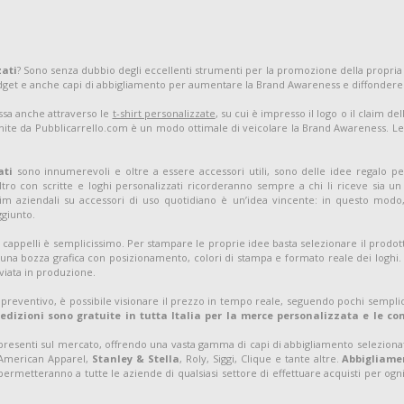
zati
? Sono senza dubbio degli eccellenti strumenti per la promozione della propria
adget e anche capi di abbigliamento per aumentare la Brand Awareness e diffondere
assa anche attraverso le
t-shirt personalizzate
, su cui è impresso il logo o il claim d
nite da Pubblicarrello.com è un modo ottimale di veicolare la Brand Awareness. Le t-
ati
sono innumerevoli e oltre a essere accessori utili, sono delle idee regalo pe
tro con scritte e loghi personalizzati ricorderanno sempre a chi li riceve sia 
m aziendali su accessori di uso quotidiano è un’idea vincente: in questo modo, 
ggiunto.
 cappelli è semplicissimo. Per stampare le proprie idee basta selezionare il prodott
una bozza grafica con posizionamento, colori di stampa e formato reale dei loghi. S
viata in produzione.
 preventivo, è possibile visionare il prezzo in tempo reale, seguendo pochi semplic
pedizioni sono gratuite in tutta Italia per la merce personalizzata e le c
 presenti sul mercato, offrendo una vasta gamma di capi di abbigliamento selezion
 American Apparel,
Stanley & Stella
, Roly, Siggi, Clique e tante altre.
Abbigliamen
permetteranno a tutte le aziende di qualsiasi settore di effettuare acquisti per ogni