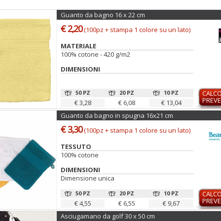
Guanto da bagno 16 x 22 cm
€ 2,20
(100pz + stampa 1 colore su un lato)
MATERIALE
100% cotone - 420 g/m2
DIMENSIONI
50 PZ
20 PZ
10 PZ
CALC
PREVE
€ 3,28
€ 6,08
€ 13,04
Guanto da bagno in spugna 16x21 cm
€ 3,30
(100pz + stampa 1 colore su un lato)
TESSUTO
100% cotone
DIMENSIONI
Dimensione unica
50 PZ
20 PZ
10 PZ
CALC
PREVE
€ 4,55
€ 6,55
€ 9,67
Asciugamano da golf 30 x 50 cm