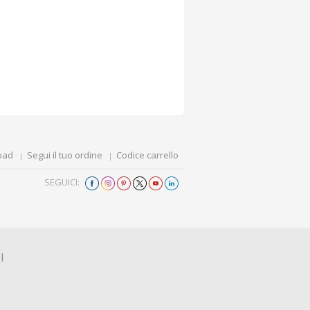
oad
Segui il tuo ordine
Codice carrello
SEGUICI:
I