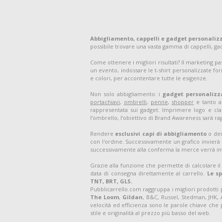
Abbigliamento, cappelli e gadget personaliz
possibile trovare una vasta gamma di cappelli, g
Come ottenere i migliori risultati? Il marketing p
un evento, indossare le t-shirt personalizzate for
e colori, per accontentare tutte le esigenze.
Non solo abbigliamento: i
gadget personalizz
portachiavi
,
ombrelli
,
penne
,
shopper
e tanto al
rappresentata sui gadget. Imprimere logo e clai
l’ombrello, l’obiettivo di Brand Awareness sarà ra
Rendere
esclusivi capi di abbigliamento
o dei
con l'ordine. Successivamente un grafico invierà 
successivamente alla conferma la merce verrà in
Grazie alla funzione che permette di calcolare il
data di consegna direttamente al carrello.
Le s
TNT, BRT, GLS.
Pubblicarrello.com raggruppa i migliori prodotti
The Loom
,
Gildan
, B&C, Russel, Stedman, JHK,
velocità ed efficienza sono le parole chiave che 
stile e originalità al prezzo più basso del web.