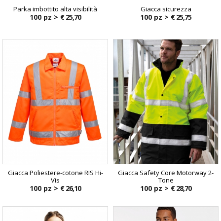
Parka imbottito alta visibilità
Giacca sicurezza
100 pz >
€ 25,70
100 pz >
€ 25,75
Giacca Poliestere-cotone RIS Hi-
Giacca Safety Core Motorway 2-
Vis
Tone
100 pz >
€ 26,10
100 pz >
€ 28,70