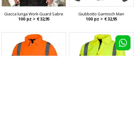
Giacca lunga Work-Guard Sabre
Giubbotto Garmisch Man
100 pz >
€ 32,95
100 pz >
€ 32,95
Parka imbottito alta visibilità
Giubbotto alta visibilità
100 pz >
€ 33,20
100 pz >
€ 33,20