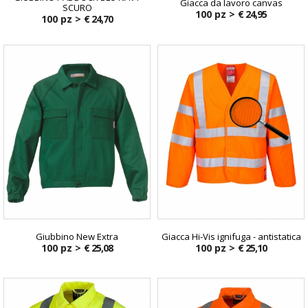
Giacca da lavoro canvas
SCURO
100 pz >
€ 24,95
100 pz >
€ 24,70
Giubbino New Extra
Giacca Hi-Vis ignifuga - antistatica
100 pz >
€ 25,08
100 pz >
€ 25,10