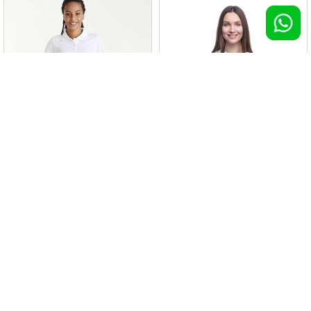
Grembiule DACOSTA
Grembiule Jeen in denim riciclato
100 pz >
€ 7,49
100 pz >
€ 7,54