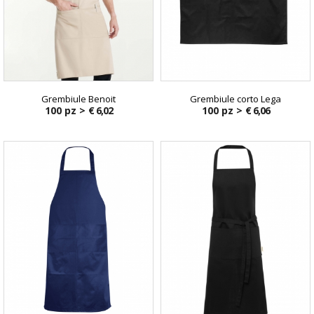
Grembiule Benoit
Grembiule corto Lega
100 pz >
€ 6,02
100 pz >
€ 6,06