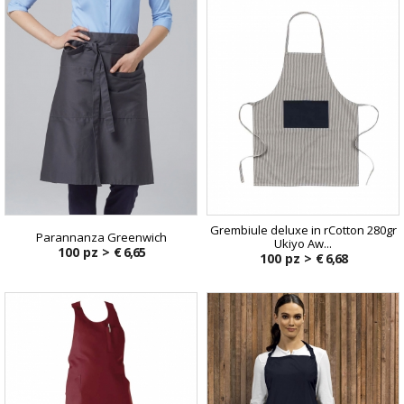
Grembiule deluxe in rCotton 280gr
Parannanza Greenwich
Ukiyo Aw...
100 pz >
€ 6,65
100 pz >
€ 6,68