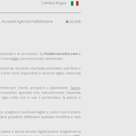
Cambia lingua:
Account Agenzie Pubblicitarie
Accedi
 azienda o di un evento. Su
Pubblicarrello.com
è
 il messaggio promozionale desiderato.
ell’azienda. Durante una festa aziendale, una fiera o
shirt sono disponibili in diverse taglie, materiali
rfette per clienti, prospect o dipendenti.
Tazze
,
un momento speciale che, naturalmente, l’azienda
ogni volta che si usa il portachiavi, la penna o
o, scegliere eventuali taglie e colori e procedere
arà possibile effettuare qualsiasi modifica e solo
i passi e senza alcuna registrazione scegliendo la