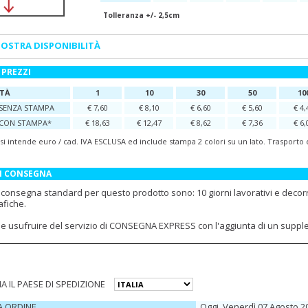
Tolleranza +/- 2,5cm
OSTRA DISPONIBILITÀ
 PREZZI
TÀ
1
10
30
50
10
SENZA STAMPA
€ 7,60
€ 8,10
€ 6,60
€ 5,60
€ 4,
CON STAMPA*
€ 18,63
€ 12,47
€ 8,62
€ 7,36
€ 6,
 si intende euro / cad. IVA ESCLUSA ed include stampa 2 colori su un lato. Trasporto
DI CONSEGNA
i consegna standard per questo prodotto sono: 10 giorni lavorativi e decor
afiche.
ile usufruire del servizio di CONSEGNA EXPRESS con l'aggiunta di un supp
A IL PAESE DI SPEDIZIONE
A ORDINE
Oggi, Venerdì 07 Agosto 2