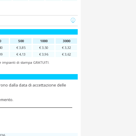
0
500
1000
3000
40
€ 3,85
€ 3,50
€ 3,32
09
€ 4,13
€ 3,96
€ 3,62
 e impianti di stampa GRATUITI.
rono dalla data di accettazione delle
lemento.
026