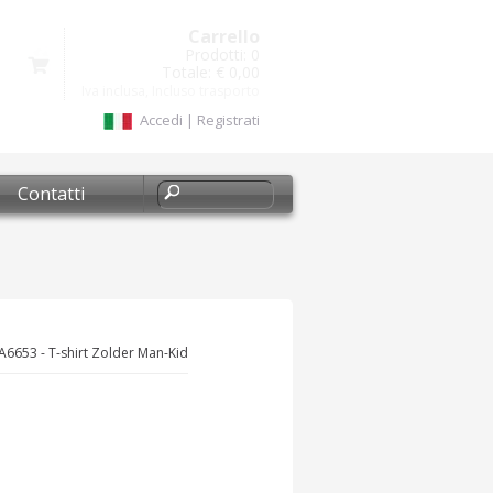
Carrello
Prodotti:
0
Totale:
€ 0,00
Iva inclusa, Incluso trasporto
Accedi
|
Registrati
Contatti
A6653 - T-shirt Zolder Man-Kid