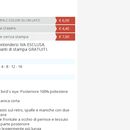
€ 6,09
PA 2 COLORI SU UN LATO
€ 4,40
A STAMPA
ne senza stampa
€ 7,60
 intendersi IVA ESCLUSA.
ianti di stampa GRATUITI.
 4 - 8 - 12 - 16
 bird´s eye. Posteriore 100% poliestere
manica corta
asto sul retro, spalle e maniche con due
stere
e frontale a occhio di pernice e tessuto
 parte posteriore
e leggermente più lunga