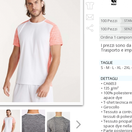
100 Pezzi
STAM
100 Pezzi
SENZ
Ordina 1 campio
I prezzi sono da
Trasporto e imp
TAGLIE
S - M - L - XL - 2XL -
DETTAGLI
CA6653
135 g/m²
100% poliestere
apace dye
T-shirt tecnica 
Girocollo
Tessuto a contr
tessuti di polie
Tessuto pricipal
space dye nella
Parte posterior