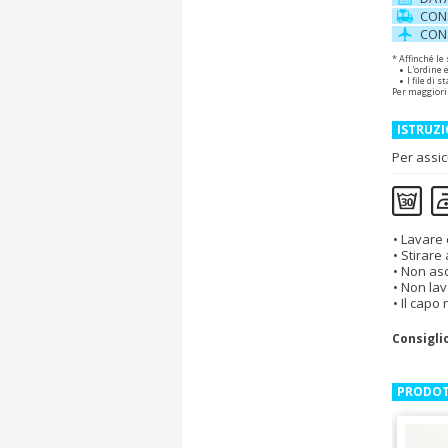
CON
CON
* Affinché le
L'ordine 
I file di
Per maggiori
ISTRUZI
Per assic
Lavare 
Stirare
Non asc
Non lav
Il capo
Consigli
PRODOT