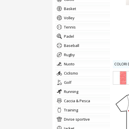
basket
volley
tennis
padel
baseball
rugby
nuoto
COLORI D
ciclismo
golf
running
Caccia & Pesca
training
divise sportive
jacket