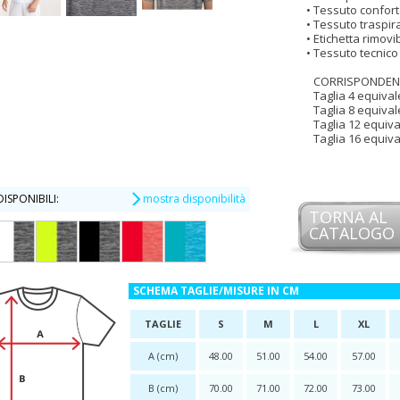
Tessuto confort
Tessuto traspir
Etichetta rimovib
Tessuto tecnico
CORRISPONDENZ
Taglia 4 equivale
Taglia 8 equivale
Taglia 12 equiva
Taglia 16 equiva
ISPONIBILI:
mostra disponibilità
TORNA AL
CATALOGO
SCHEMA TAGLIE/MISURE IN CM
TAGLIE
S
M
L
XL
A (cm)
48.00
51.00
54.00
57.00
B (cm)
70.00
71.00
72.00
73.00