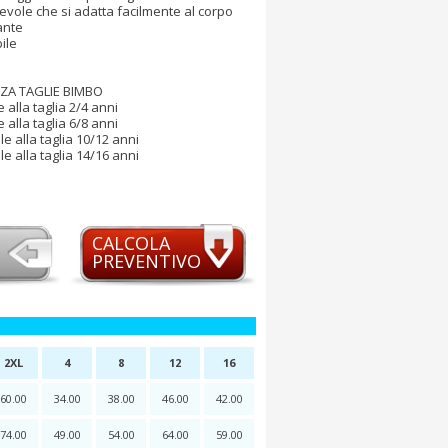
evole che si adatta facilmente al corpo
ante
ile
A TAGLIE BIMBO
 alla taglia 2/4 anni
 alla taglia 6/8 anni
le alla taglia 10/12 anni
le alla taglia 14/16 anni
CALCOLA
PREVENTIVO
2XL
4
8
12
16
60.00
34.00
38.00
46.00
42.00
74.00
49.00
54.00
64.00
59.00