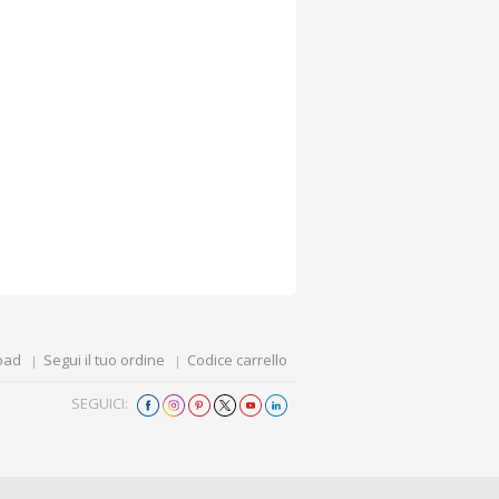
oad
Segui il tuo ordine
Codice carrello
SEGUICI: