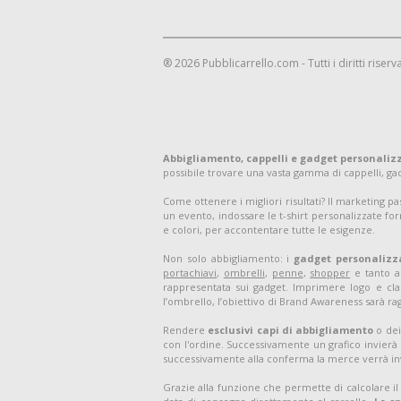
® 2026 Pubblicarrello.com - Tutti i diritti riserva
Abbigliamento, cappelli e gadget personaliz
possibile trovare una vasta gamma di cappelli, g
Come ottenere i migliori risultati? Il marketing p
un evento, indossare le t-shirt personalizzate for
e colori, per accontentare tutte le esigenze.
Non solo abbigliamento: i
gadget personalizz
portachiavi
,
ombrelli
,
penne
,
shopper
e tanto al
rappresentata sui gadget. Imprimere logo e clai
l’ombrello, l’obiettivo di Brand Awareness sarà ra
Rendere
esclusivi capi di abbigliamento
o dei
con l'ordine. Successivamente un grafico invierà 
successivamente alla conferma la merce verrà in
Grazie alla funzione che permette di calcolare il