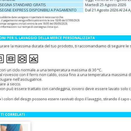
SEGNA STANDARD GRATIS
Martedì 25 Agosto 2026
SEGNE EXPRESS DISPONIBILI A PAGAMENTO
Dal 21 Agosto 2026 Al 24 
 suddette date vengano rispettate è necessario che:
e il pagamento venga effettuato entro le ore 18:00 del 07/08/2026
 stampa vengano inviati entro le ore 18:00 del 08/08/2026
 informazioni sul tempo di consegna
clicca qui
.
ONI PER IL LAVAGGIO DELLA MERCE PERSONALIZZATA
urare la massima durata del tuo prodotto, ti raccomandiamo di seguire le se
con un ciclo normale a una temperatura massima di 30 °C.
 al rovescio con il ferro non caldo, ossia fino a una temperatura massima d
iugare nell'asciugatrice.
are a secco.
 non può essere trattato con candeggina, ovvero deve essere lavato solo con
o
I colori del design possono essere ravvivati dopo il lavaggio, stirando il capo
TI CORRELATI