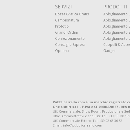
SERVIZI
PRODOTTI
Bozza Grafica Gratis
Abbigliamento
Campionatura
Abbigliamento
Prototipi
Abbigliamento
Grandi Ordini
Abbigliamento 
Confezionamento
Abbigliamento 
Consegne Express
Cappelli & Acce
Optional
Gadget
Pubblicarrello.com è un marchio registrato c
One t-shirt s.r.l. - P.Iva e CF 06606220827 - REA n
Uff. Commerciale, Show Room, Produzione e Sede Leg
Uffici Amministrativi e acquisti:
Tel. +39 06 810 13
Uff. Commerciale Estero:
Tel. +39 02 68 36 52
Email: info@pubblicarrello.com