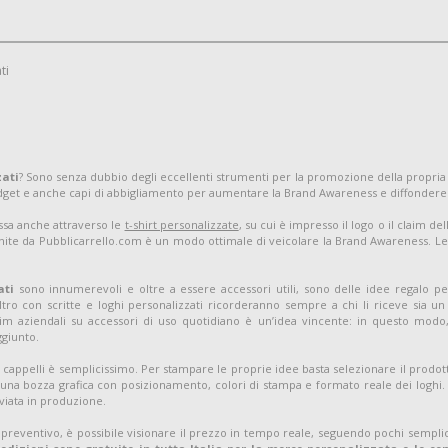
ti
zati
? Sono senza dubbio degli eccellenti strumenti per la promozione della propria
adget e anche capi di abbigliamento per aumentare la Brand Awareness e diffondere
assa anche attraverso le
t-shirt personalizzate
, su cui è impresso il logo o il claim d
nite da Pubblicarrello.com è un modo ottimale di veicolare la Brand Awareness. Le t-
ati
sono innumerevoli e oltre a essere accessori utili, sono delle idee regalo pe
tro con scritte e loghi personalizzati ricorderanno sempre a chi li riceve sia 
m aziendali su accessori di uso quotidiano è un’idea vincente: in questo modo, 
ggiunto.
 cappelli è semplicissimo. Per stampare le proprie idee basta selezionare il prodott
una bozza grafica con posizionamento, colori di stampa e formato reale dei loghi. S
viata in produzione.
 preventivo, è possibile visionare il prezzo in tempo reale, seguendo pochi semplic