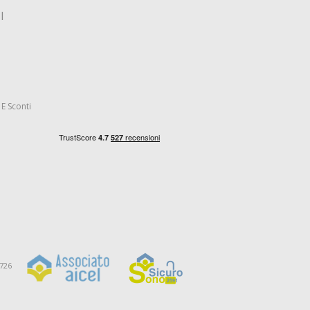
I
E Sconti
9726