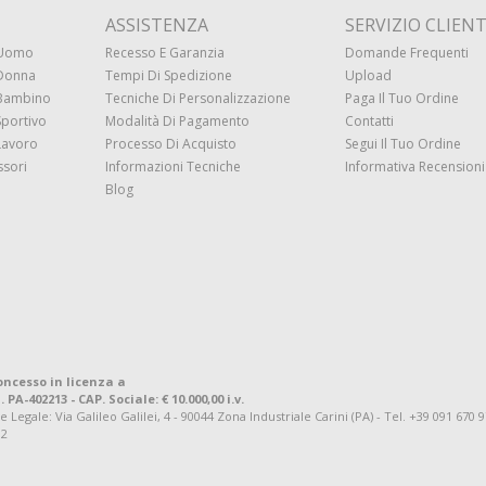
ASSISTENZA
SERVIZIO CLIENT
 Uomo
Recesso E Garanzia
Domande Frequenti
 Donna
Tempi Di Spedizione
Upload
 Bambino
Tecniche Di Personalizzazione
Paga Il Tuo Ordine
Sportivo
Modalità Di Pagamento
Contatti
Lavoro
Processo Di Acquisto
Segui Il Tuo Ordine
ssori
Informazioni Tecniche
Informativa Recensioni 
Blog
oncesso in licenza a
. PA-402213 - CAP. Sociale: € 10.000,00 i.v.
ale: Via Galileo Galilei, 4 - 90044 Zona Industriale Carini (PA) - Tel. +39 091 670 
92