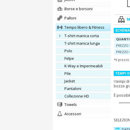
borse e borsoni
palloni
M
Tempo libero & Fitness
SCHEMA
T-shirt manica corta
QUANTI
T-shirt manica lunga
PREZZO 
polo
PREZZO 
Felpe
*Il prezzo
K-Way e Impermeabili
Pile
TEMPI 
Jacket
I tempi d
bozze gr
Pantaloni
È possib
Collezione HD
towels
accessori
SELEZION
DAT