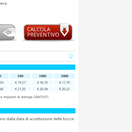
iera
CALCOLA
PREVENTIVO
0
500
1000
3000
,35
€ 19,27
€ 18,19
€ 17,79
,60
€ 21,20
€ 20,64
€ 20,22
o e impianti di stampa GRATUITI.
ono dalla data di accettazione delle bozze