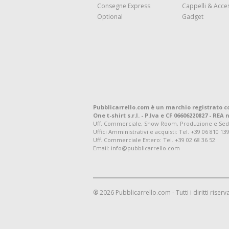
Consegne Express
Cappelli & Acce
Optional
Gadget
Pubblicarrello.com è un marchio registrato c
One t-shirt s.r.l. - P.Iva e CF 06606220827 - REA n
Uff. Commerciale, Show Room, Produzione e Sede Leg
Uffici Amministrativi e acquisti:
Tel. +39 06 810 13
Uff. Commerciale Estero:
Tel. +39 02 68 36 52
Email: info@pubblicarrello.com
® 2026 Pubblicarrello.com - Tutti i diritti riserva