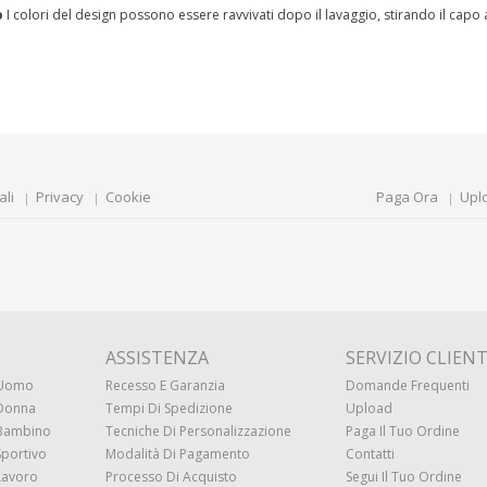
o
I colori del design possono essere ravvivati dopo il lavaggio, stirando il capo
ali
Privacy
Cookie
Paga Ora
Upl
ASSISTENZA
SERVIZIO CLIENT
 Uomo
Recesso E Garanzia
Domande Frequenti
 Donna
Tempi Di Spedizione
Upload
 Bambino
Tecniche Di Personalizzazione
Paga Il Tuo Ordine
Sportivo
Modalità Di Pagamento
Contatti
Lavoro
Processo Di Acquisto
Segui Il Tuo Ordine