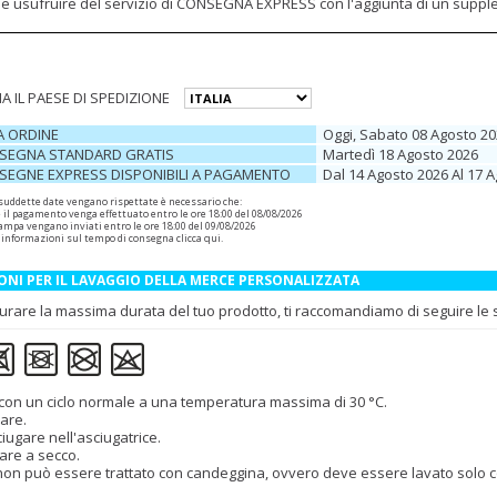
ile usufruire del servizio di CONSEGNA EXPRESS con l'aggiunta di un supp
A IL PAESE DI SPEDIZIONE
A ORDINE
Oggi, Sabato 08 Agosto 2
SEGNA STANDARD GRATIS
Martedì 18 Agosto 2026
SEGNE EXPRESS DISPONIBILI A PAGAMENTO
Dal 14 Agosto 2026 Al 17 
 suddette date vengano rispettate è necessario che:
e il pagamento venga effettuato entro le ore 18:00 del 08/08/2026
 stampa vengano inviati entro le ore 18:00 del 09/08/2026
 informazioni sul tempo di consegna
clicca qui
.
ONI PER IL LAVAGGIO DELLA MERCE PERSONALIZZATA
urare la massima durata del tuo prodotto, ti raccomandiamo di seguire le se
con un ciclo normale a una temperatura massima di 30 °C.
rare.
iugare nell'asciugatrice.
are a secco.
 non può essere trattato con candeggina, ovvero deve essere lavato solo con