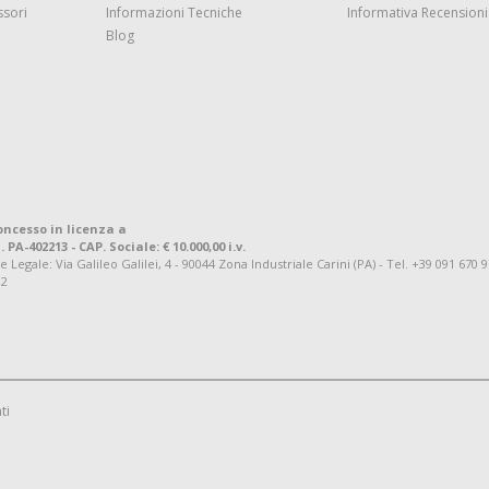
ssori
Informazioni Tecniche
Informativa Recensioni 
Blog
oncesso in licenza a
. PA-402213 - CAP. Sociale: € 10.000,00 i.v.
ale: Via Galileo Galilei, 4 - 90044 Zona Industriale Carini (PA) - Tel. +39 091 670 
92
ti