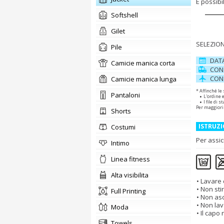
È possib
softshell
gilet
SELEZION
pile
DAT
camicie manica corta
CON
CON
camicie manica lunga
* Affinché le
pantaloni
L'ordine 
I file di
Per maggiori
shorts
ISTRUZI
costumi
Per assic
intimo
linea fitness
alta visibilita
Lavare 
Non sti
Full Printing
Non asc
Non lav
moda
Il capo
towels