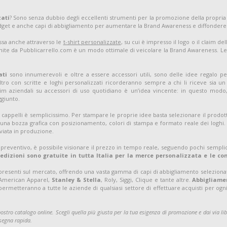
zati
? Sono senza dubbio degli eccellenti strumenti per la promozione della propria
adget e anche capi di abbigliamento per aumentare la Brand Awareness e diffondere
assa anche attraverso le
t-shirt personalizzate
, su cui è impresso il logo o il claim d
nite da Pubblicarrello.com è un modo ottimale di veicolare la Brand Awareness. Le t-
ati
sono innumerevoli e oltre a essere accessori utili, sono delle idee regalo pe
tro con scritte e loghi personalizzati ricorderanno sempre a chi li riceve sia 
m aziendali su accessori di uso quotidiano è un’idea vincente: in questo modo, 
ggiunto.
 cappelli è semplicissimo. Per stampare le proprie idee basta selezionare il prodott
una bozza grafica con posizionamento, colori di stampa e formato reale dei loghi. S
viata in produzione.
 preventivo, è possibile visionare il prezzo in tempo reale, seguendo pochi semplic
pedizioni sono gratuite in tutta Italia per la merce personalizzata e le c
 presenti sul mercato, offrendo una vasta gamma di capi di abbigliamento selezion
 American Apparel,
Stanley & Stella
, Roly, Siggi, Clique e tante altre.
Abbigliamen
permetteranno a tutte le aziende di qualsiasi settore di effettuare acquisti per ogni
 nostro catalogo online. Scegli quella più giusta per la tua esigenza di promozione e dai via li
nsegna rapida.