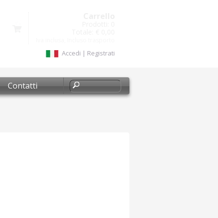
Carrello
Prodotti:
0
Totale:
€ 0,00
Iva inclusa, Incluso trasporto
Accedi
|
Registrati
Contatti