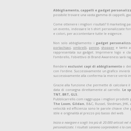
Abbigliamento, cappelli e gadget personaliz
possibile trovare una vasta gamma di cappelli, g
Come ottenere i migliori risultati? Il marketing p
un evento, indossare le t-shirt personalizzate for
e colori, per accontentare tutte le esigenze.
Non solo abbigliamento: i
gadget personalizz
portachiavi
,
ombrelli
,
penne
,
shopper
e tanto al
rappresentata sui gadget. Imprimere logo e clai
l’ombrello, l’obiettivo di Brand Awareness sarà ra
Rendere
esclusivi capi di abbigliamento
o dei
con l'ordine. Successivamente un grafico invierà 
successivamente alla conferma la merce verrà in
Grazie alla funzione che permette di calcolare il
data di consegna direttamente al carrello.
Le s
TNT, BRT, GLS.
Pubblicarrello.com raggruppa i migliori prodotti
The Loom
,
Gildan
, B&C, Russel, Stedman, JHK,
velocità ed efficienza sono le parole chiave che 
stile e originalità al prezzo più basso del web.
Inizia a navigare e scegli tra più di 20.000 articoli nel
personalizzate. I risultati saranno sorprendenti e la co