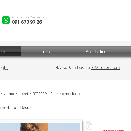
Customer Service
091 670 97 26
tti
Info
Portfolio
Uomo
jacket
RER233M - Piumino morbido
morbido - Result