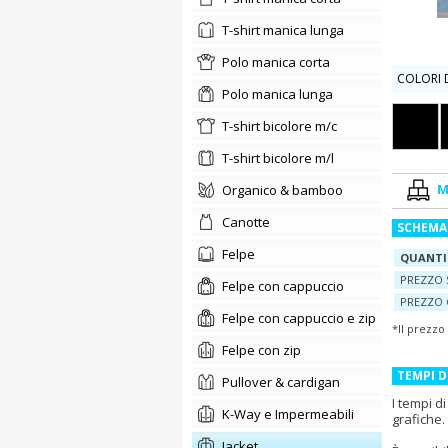
t-shirt manica lunga
polo manica corta
COLORI D
polo manica lunga
t-shirt bicolore m/c
t-shirt bicolore m/l
M
organico & bamboo
canotte
SCHEMA
felpe
QUANTI
PREZZO 
Felpe con cappuccio
PREZZO 
Felpe con cappuccio e zip
*Il prezzo
Felpe con zip
TEMPI 
pullover & cardigan
I tempi d
K-Way e Impermeabili
grafiche.
jacket