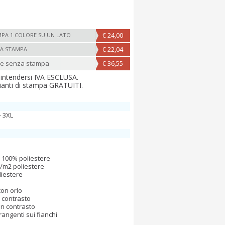
€ 24,00
PA 1 COLORE SU UN LATO
€ 22,04
A STAMPA
ne senza stampa
€ 36,55
 intendersi IVA ESCLUSA.
ianti di stampa GRATUITI.
 - 3XL
 100% poliestere
g/m2 poliestere
iestere
con orlo
n contrasto
in contrasto
rangenti sui fianchi