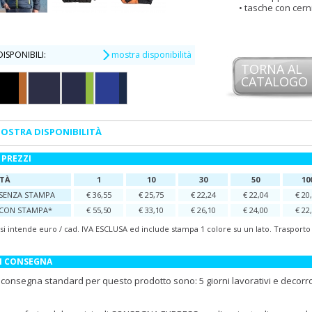
tasche con cern
ISPONIBILI:
mostra disponibilità
TORNA AL
CATALOGO
OSTRA DISPONIBILITÀ
 PREZZI
TÀ
1
10
30
50
10
SENZA STAMPA
€ 36,55
€ 25,75
€ 22,24
€ 22,04
€ 20
CON STAMPA*
€ 55,50
€ 33,10
€ 26,10
€ 24,00
€ 22
 si intende euro / cad. IVA ESCLUSA ed include stampa 1 colore su un lato. Trasport
DI CONSEGNA
i consegna standard per questo prodotto sono: 5 giorni lavorativi e decorr