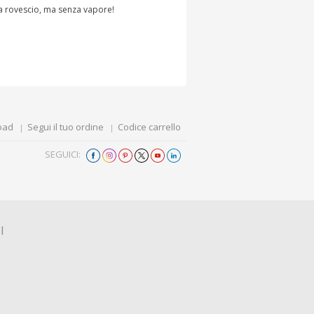
 a rovescio, ma senza vapore!
oad
Segui il tuo ordine
Codice carrello
SEGUICI:
I