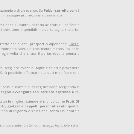
 azienda o di un evento. Su
Pubblicarrello.com
è
 il messaggio promozionale desiderato.
ell’azienda. Durante una festa aziendale, una fiera o
shirt sono disponibili in diverse taglie, materiali
rfette per clienti, prospect o dipendenti.
Tazze
,
un momento speciale che, naturalmente, l’azienda
ogni volta che si usa il portachiavi, la penna o
o, scegliere eventuali taglie e colori e procedere
arà possibile effettuare qualsiasi modifica e solo
i passi e senza alcuna registrazione scegliendo la
onsegne avvengono con corriere espresso UPS,
ati tra le migliori aziende al mondo come
Fruit Of
to, gadget e cappelli personalizzati
: qualità,
 tipo di esigenza e situazione, senza rinunciare a
bera alla creatività: stampa messaggi, loghi, foto e frasi