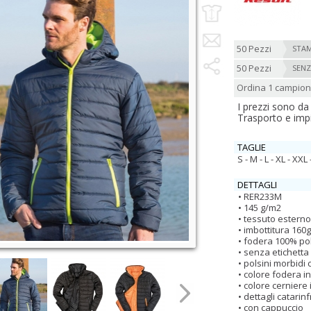
50 Pezzi
STAM
50 Pezzi
SENZ
Ordina 1 campio
I prezzi sono da
Trasporto e imp
TAGLIE
S - M - L - XL - XXL
DETTAGLI
RER233M
145 g/m2
tessuto esterno
imbottitura 160
fodera 100% pol
senza etichetta
polsini morbidi 
colore fodera i
colore cerniere 
dettagli catarinf
con cappuccio