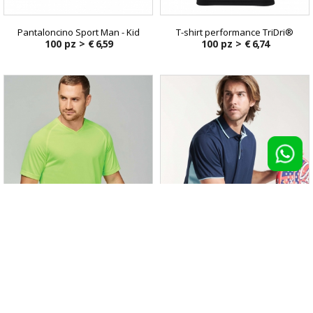
Pantaloncino Sport Man - Kid
T-shirt performance TriDri®
100 pz >
€ 6,59
100 pz >
€ 6,74
T-shirt uomo sportiva scollo V
Polo Montmelo
100 pz >
€ 6,84
100 pz >
€ 6,84