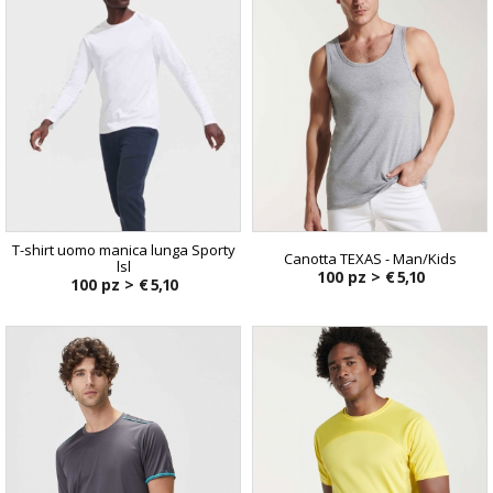
T-shirt uomo manica lunga Sporty
Canotta TEXAS - Man/Kids
lsl
100 pz >
€ 5,10
100 pz >
€ 5,10