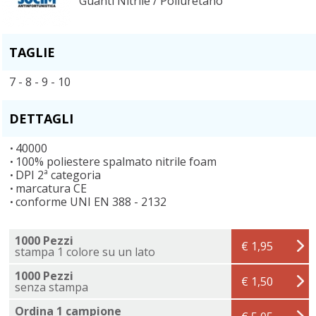
Guanti Nitrile / Poliuretano
TAGLIE
7 - 8 - 9 - 10
DETTAGLI
40000
100% poliestere spalmato nitrile foam
DPI 2ª categoria
marcatura CE
conforme UNI EN 388 - 2132
1000 Pezzi
€ 1,95
stampa 1 colore su un lato
1000 Pezzi
€ 1,50
senza stampa
Ordina 1 campione