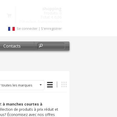
shopping
Produits:
0
Total:
€ 0,00
TVA incluse, Transport inclus
Se connecter
|
S'enregistrer
Contacts
r toutes les marques
rt
à manches courtes à
ection de produits à prix réduit et
 vous? Économisez avec nos offres