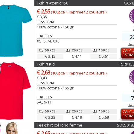
T-shirt Atomic 150
CA64
€ 2,55
(100pce + imprimer 2 couleurs )
€ 3,35
TISSURN
100% cotone - 150 gr
TAILLES
2
XS, S, M, XXL
dis
50 PCE
20 PCE
10 PCE
CALCU
ESTIM
€ 3,15
€ 4,11
€ 5,61
T-shirt Kid
TSRK15
€ 2,63
(100pce + imprimer 2 couleurs )
€ 3,43
TISSURN
100% cotone - 155 gr
TAILLES
7
5-6, 9-11
dis
50 PCE
20 PCE
10 PCE
CALCU
ESTIM
€ 3,23
€ 4,19
€ 5,69
Tee-shirt col rond femme
SOLS018
€ 2,65