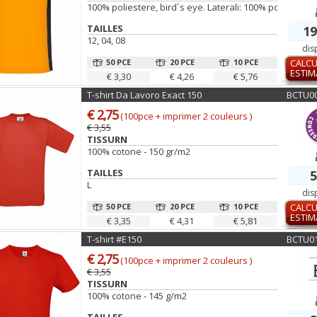
100% poliestere, bird´s eye. Laterali: 100% poliestere 
TAILLES
19
12, 04, 08
dis
50 PCE
20 PCE
10 PCE
CALCU
ESTIM
€ 3,30
€ 4,26
€ 5,76
T-shirt Da Lavoro Exact 150
BCTU0
€ 2,75
(100pce + imprimer 2 couleurs )
€ 3,55
TISSURN
100% cotone - 150 gr/m2
TAILLES
5
L
dis
50 PCE
20 PCE
10 PCE
CALCU
ESTIM
€ 3,35
€ 4,31
€ 5,81
T-shirt #E150
BCTU0
€ 2,75
(100pce + imprimer 2 couleurs )
€ 3,55
TISSURN
100% cotone - 145 g/m2