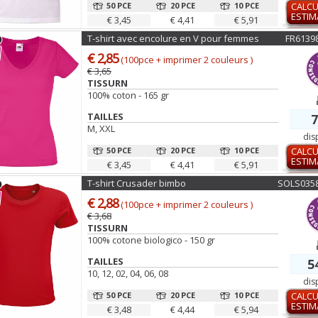
50 PCE
20 PCE
10 PCE
CALCU
ESTIM
€ 3,45
€ 4,41
€ 5,91
T-shirt avec encolure en V pour femmes
FR6139
€ 2,85
(100pce + imprimer 2 couleurs )
€ 3,65
TISSURN
100% coton - 165 gr
TAILLES
7
M, XXL
dis
50 PCE
20 PCE
10 PCE
CALCU
ESTIM
€ 3,45
€ 4,41
€ 5,91
T-shirt Crusader bimbo
SOLS035
€ 2,88
(100pce + imprimer 2 couleurs )
€ 3,68
TISSURN
100% cotone biologico - 150 gr
TAILLES
5
10, 12, 02, 04, 06, 08
dis
50 PCE
20 PCE
10 PCE
CALCU
ESTIM
€ 3,48
€ 4,44
€ 5,94