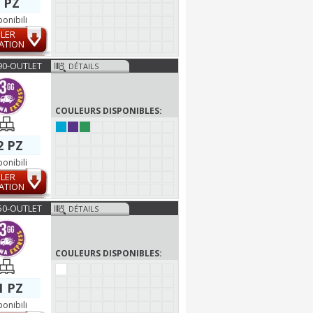
 PZ
ponibili
LER
ATION
90-OUTLET
DÉTAILS
COULEURS DISPONIBLES:
2 PZ
ponibili
LER
ATION
50-OUTLET
DÉTAILS
COULEURS DISPONIBLES:
1 PZ
ponibili