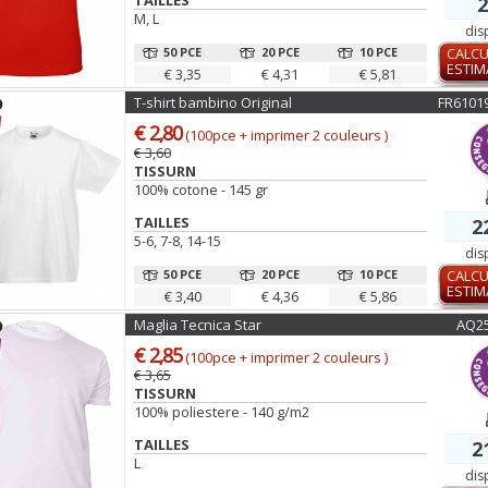
TAILLES
2
M, L
dis
50 PCE
20 PCE
10 PCE
CALCU
ESTIM
€ 3,35
€ 4,31
€ 5,81
T-shirt bambino Original
FR6101
€ 2,80
(100pce + imprimer 2 couleurs )
€ 3,60
TISSURN
100% cotone - 145 gr
TAILLES
2
5-6, 7-8, 14-15
dis
50 PCE
20 PCE
10 PCE
CALCU
ESTIM
€ 3,40
€ 4,36
€ 5,86
Maglia Tecnica Star
AQ2
€ 2,85
(100pce + imprimer 2 couleurs )
€ 3,65
TISSURN
100% poliestere - 140 g/m2
TAILLES
2
L
dis