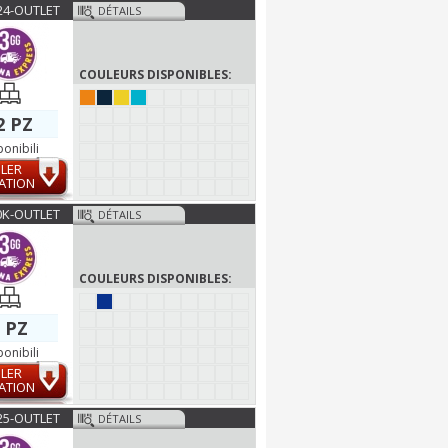
24-OUTLET
DÉTAILS
COULEURS DISPONIBLES:
2 PZ
ponibili
LER
ATION
0K-OUTLET
DÉTAILS
COULEURS DISPONIBLES:
 PZ
ponibili
LER
ATION
25-OUTLET
DÉTAILS