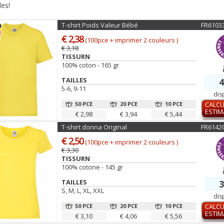
les!
T-shirt Poids Valeur Bébé
FR6103
€ 2,38
(100pce + imprimer 2 couleurs )
€ 3,18
TISSURN
100% coton - 165 gr
TAILLES
4
5-6, 9-11
dis
50 PCE
20 PCE
10 PCE
CALCU
ESTIM
€ 2,98
€ 3,94
€ 5,44
T-shirt donna Original
FR6142
€ 2,50
(100pce + imprimer 2 couleurs )
€ 3,30
TISSURN
100% cotone - 145 gr
TAILLES
3
S, M, L, XL, XXL
dis
50 PCE
20 PCE
10 PCE
CALCU
ESTIM
€ 3,10
€ 4,06
€ 5,56