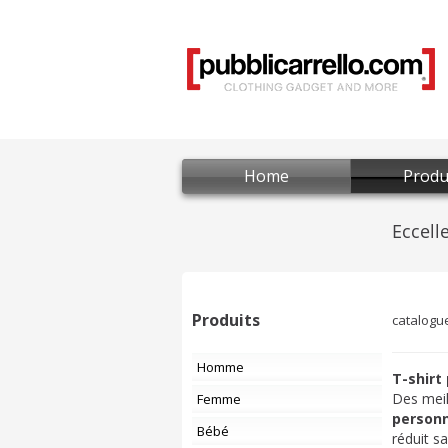
Home
Produ
Produits
catalogu
Homme
T-shirt
Des meil
Femme
personn
Bébé
réduit s