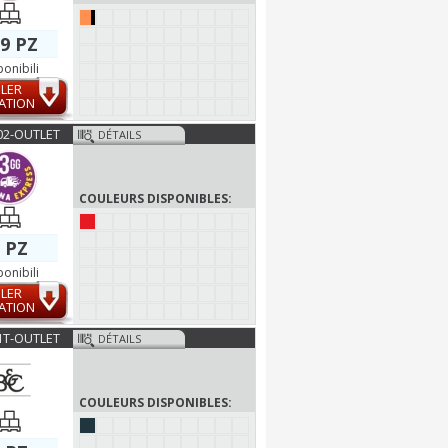
microforato, 140 g/m²
9 PZ
ponibili
LER
ATION
02-OUTLET
DÉTAILS
COULEURS DISPONIBLES:
 PZ
ponibili
LER
ATION
1T-OUTLET
DÉTAILS
COULEURS DISPONIBLES: