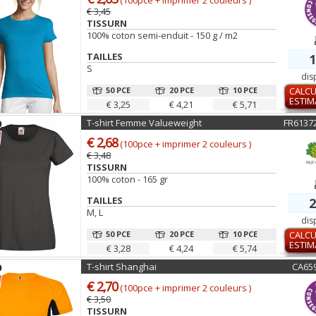
(100pce + imprimer 2 couleurs )
€ 3,45
TISSURN
100% coton semi-enduit - 150 g / m2
TAILLES
1
S
dis
50 PCE
20 PCE
10 PCE
CALCU
ESTIM
€ 3,25
€ 4,21
€ 5,71
T-shirt Femme Valueweight
FR6137
€ 2,68
(100pce + imprimer 2 couleurs )
€ 3,48
TISSURN
100% coton - 165 gr
TAILLES
2
M, L
dis
50 PCE
20 PCE
10 PCE
CALCU
ESTIM
€ 3,28
€ 4,24
€ 5,74
T-shirt Shanghai
CA65
€ 2,70
(100pce + imprimer 2 couleurs )
€ 3,50
TISSURN