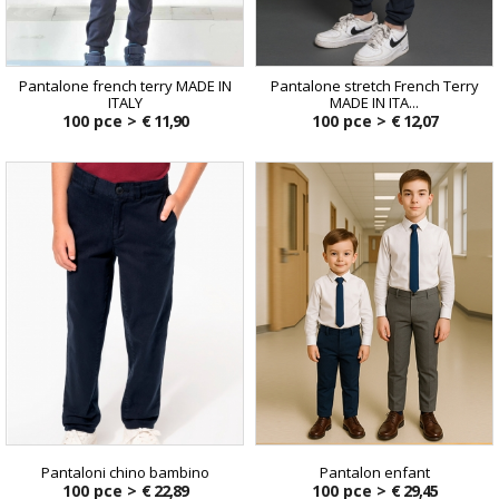
Pantalone french terry MADE IN
Pantalone stretch French Terry
ITALY
MADE IN ITA...
100 pce >
€ 11,90
100 pce >
€ 12,07
Pantaloni chino bambino
Pantalon enfant
100 pce >
€ 22,89
100 pce >
€ 29,45