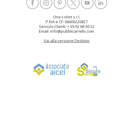
One t-shirt s.r.l.
P.IVA e CF: 06606220827
Servizio Clienti: +.39 02 68 36 52
Email: info@pubblicarrello.com
Vai alla versione Desktop