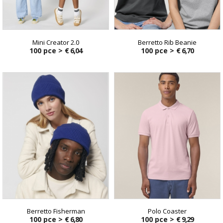
Mini Creator 2.0
Berretto Rib Beanie
100 pce >
€ 6,04
100 pce >
€ 6,70
Berretto Fisherman
Polo Coaster
100 pce >
€ 6,80
100 pce >
€ 9,29