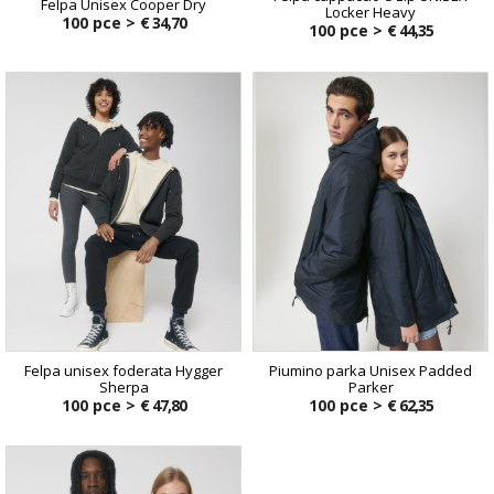
Felpa Unisex Cooper Dry
Locker Heavy
100 pce >
€ 34,70
100 pce >
€ 44,35
Felpa unisex foderata Hygger
Piumino parka Unisex Padded
Sherpa
Parker
100 pce >
€ 47,80
100 pce >
€ 62,35