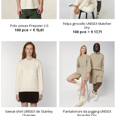
Felpa girocollo UNISEX Matcher
Polo unisex Prepster 2.0
Dry
100 pce >
€ 15,61
100 pce >
€ 17,71
Sweat-shirt UNISEX de Stanley
Pantaloncini da jogging UNISEX
Changer
Boarder Dry