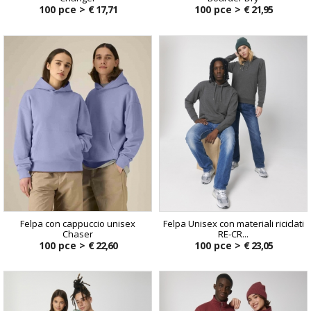
100 pce >
€ 17,71
100 pce >
€ 21,95
Felpa con cappuccio unisex
Felpa Unisex con materiali riciclati
Chaser
RE-CR...
100 pce >
€ 22,60
100 pce >
€ 23,05