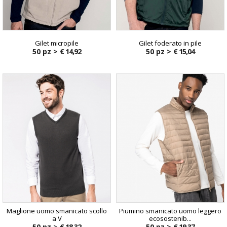
Gilet micropile
Gilet foderato in pile
50 pz >
€ 14,92
50 pz >
€ 15,04
Maglione uomo smanicato scollo
Piumino smanicato uomo leggero
a V
ecosostenib...
50 pz >
€ 18,32
50 pz >
€ 19,37