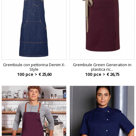
Grembiule con pettorina Denim X-
Grembiule Green Generation in
Style
plastica ric...
100 pce >
€ 25,60
100 pce >
€ 26,75