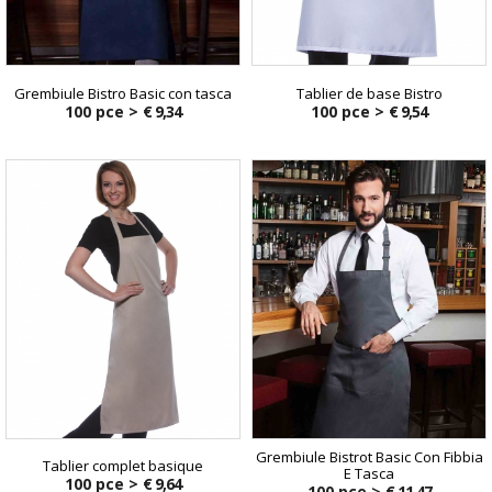
Grembiule Bistro Basic con tasca
Tablier de base Bistro
100 pce >
€ 9,34
100 pce >
€ 9,54
Grembiule Bistrot Basic Con Fibbia
Tablier complet basique
E Tasca
100 pce >
€ 9,64
100 pce >
€ 11,47