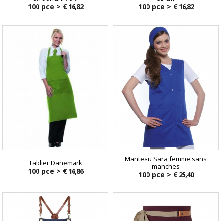
100 pce >
€ 16,82
100 pce >
€ 16,82
Manteau Sara femme sans
Tablier Danemark
manches
100 pce >
€ 16,86
100 pce >
€ 25,40