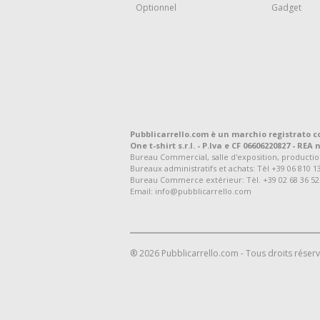
Optionnel
Gadget
Pubblicarrello.com è un marchio registrato c
One t-shirt s.r.l. - P.Iva e CF 06606220827 - REA n
Bureau Commercial, salle d'exposition, production et
Bureaux administratifs et achats: Tèl +39 06 810 1
Bureau Commerce extérieur: Tèl. +39 02 68 36 52
Email: info@pubblicarrello.com
® 2026 Pubblicarrello.com - Tous droits réser