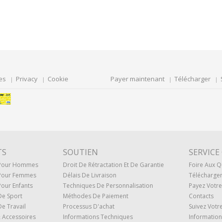
es
Privacy
Cookie
Payer maintenant
Télécharger
TS
SOUTIEN
SERVICE
 Pour Hommes
Droit De Rétractation Et De Garantie
Foire Aux Q
Pour Femmes
Délais De Livraison
Télécharge
our Enfants
Techniques De Personnalisation
Payez Vot
De Sport
Méthodes De Paiement
Contacts
e Travail
Processus D'achat
Suivez Vot
 Accessoires
Informations Techniques
Information