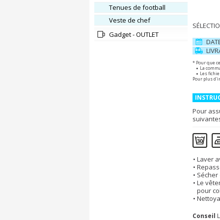
Tenues de football
Veste de chef
SÉLECTIO
Gadget - OUTLET
DAT
LIV
* Pour que ce
La comman
Les fichi
Pour plus d'i
INSTRUC
Pour ass
suivante
Laver a
Repasse
Sécher 
Le vête
pour co
Nettoya
Conseil
L