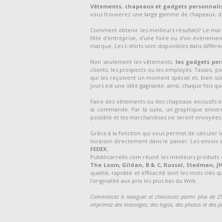
Vêtements, chapeaux et gadgets personnali
vous trouverez une large gamme de chapeaux, de
Comment obtenir les meilleurs résultats? Le m
fête d'entreprise, d'une foire ou d'un événement
marque. Les t-shirts sont disponibles dans différen
Non seulement les vêtements:
les gadgets per
clients, les prospects ou les employés. Tasses, p
qui les reçoivent un moment spécial et, bien sûr,
jours est une idée gagnante: ainsi, chaque fois que 
Faire des vêtements ou des chapeaux exclusifs est 
la commande. Par la suite, un graphique enverr
possible et les marchandises ne seront envoyées 
Grâce à la fonction qui vous permet de calculer l
livraison directement dans le panier. Les envois s
FEDEX.
Pubblicarrello.com réunit les meilleurs produi
The Loom, Gildan, B & C, Russel, Stedman, JHK
qualité, rapidité et efficacité sont les mots clés 
l'originalité aux prix les plus bas du Web.
Commencez à naviguer et choisissez parmi plus de 25 0
imprimez des messages, des logos, des photos et des phr