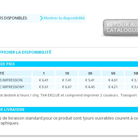
S DISPONIBLES:
Montrer la disponibilité
RETOUR AU
CATALOGU
FFICHER LA DISPONIBILITÉ
DE PRIX
TÉ
1
10
30
50
10
NS IMPRESSION
€ 6,41
€ 7,41
€ 5,41
€ 4,61
€ 3,
EC IMPRESSION*
€ 9,61
€ 6,67
€ 4,45
€ 4,21
€ 3,
est destiné à l'euro / chq. TVA EXCLUE et comprend imprimer 2 couleurs . Transport 
DE LIVRAISON
s de livraison standard pour ce produit sont:1jours ouvrables courent à c
graphiques.