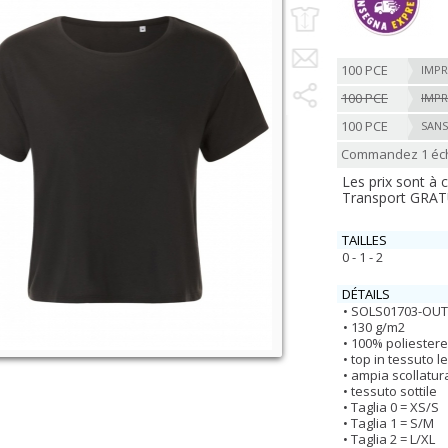
100 PCE
IMPR
100 PCE
IMPR
100 PCE
SANS
Commandez 1 écha
Les prix sont à
Transport GRATUI
TAILLES
0 - 1 - 2
DÉTAILS
SOLS01703-OUT
130 g/m2
100% poliestere
top in tessuto l
ampia scollatur
tessuto sottile
Taglia 0 = XS/S
Taglia 1 = S/M
Taglia 2 = L/XL