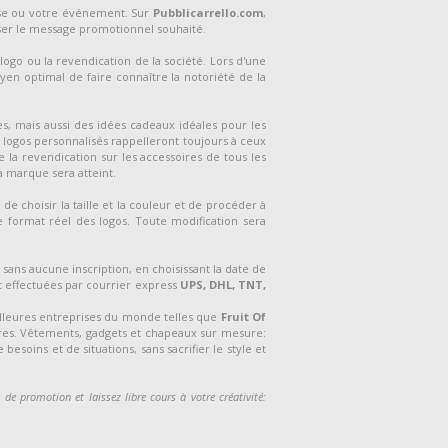
ise ou votre événement. Sur
Pubblicarrello.com
,
ser le message promotionnel souhaité.
logo ou la revendication de la société. Lors d'une
yen optimal de faire connaître la notoriété de la
s, mais aussi des idées cadeaux idéales pour les
s logos personnalisés rappelleront toujours à ceux
e la revendication sur les accessoires de tous les
la marque sera atteint.
de choisir la taille et la couleur et de procéder à
 format réel des logos. Toute modification sera
sans aucune inscription, en choisissant la date de
nt effectuées par courrier express
UPS, DHL, TNT,
lleures entreprises du monde telles que
Fruit Of
es. Vêtements, gadgets et chapeaux sur mesure:
besoins et de situations, sans sacrifier le style et
e promotion et laissez libre cours à votre créativité: