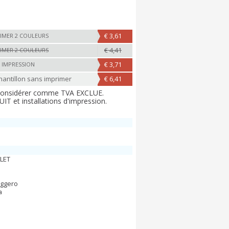
€ 3,61
IMER 2 COULEURS
€ 4,41
IMER 2 COULEURS
€ 3,71
 IMPRESSION
ntillon sans imprimer
€ 6,41
 considérer comme TVA EXCLUE.
T et installations d'impression.
LET
eggero
a