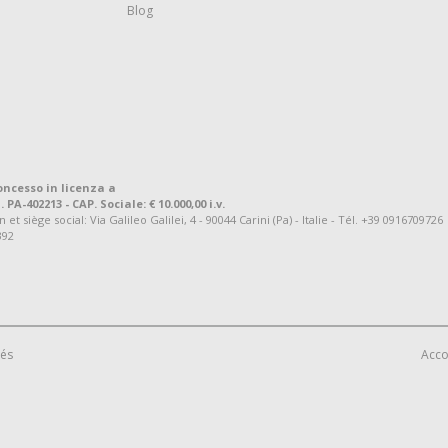
Blog
oncesso in licenza a
. PA-402213 - CAP. Sociale: € 10.000,00 i.v.
 siège social: Via Galileo Galilei, 4 - 90044 Carini (Pa) - Italie - Tél. +39 0916709726
392
vés
Acco