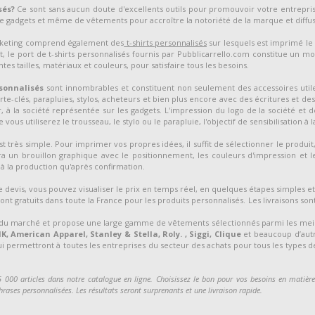
sés?
Ce sont sans aucun doute d'excellents outils pour promouvoir votre entrepr
 gadgets et même de vêtements pour accroître la notoriété de la marque et diffu
arketing comprend également des
t-shirts personnalisés
sur lesquels est imprimé le 
, le port de t-shirts personnalisés fournis par Pubblicarrello.com constitue un mo
tes tailles, matériaux et couleurs, pour satisfaire tous les besoins.
sonnalisés
sont innombrables et constituent non seulement des accessoires utile
orte-clés, parapluies, stylos, acheteurs et bien plus encore avec des écritures et de
 à la société représentée sur les gadgets. L'impression du logo de la société et d
vous utiliserez le trousseau, le stylo ou le parapluie, l'objectif de sensibilisation à 
très simple. Pour imprimer vos propres idées, il suffit de sélectionner le produit, 
a un brouillon graphique avec le positionnement, les couleurs d'impression et le
à la production qu'après confirmation.
e devis, vous pouvez visualiser le prix en temps réel, en quelques étapes simples et 
ont gratuits dans toute la France pour les produits personnalisés. Les livraisons so
ts du marché et propose une large gamme de vêtements sélectionnés parmi les mei
, American Apparel, Stanley & Stella, Roly. , Siggi, Clique
et beaucoup d’autr
qui permettront à toutes les entreprises du secteur des achats pour tous les types de 
00 articles dans notre catalogue en ligne. Choisissez le bon pour vos besoins en matière d
ases personnalisées. Les résultats seront surprenants et une livraison rapide.