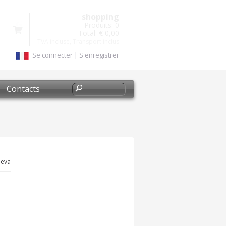
shopping
Produits:
0
Total:
€ 0,00
TVA incluse, Transport inclus
Se connecter
|
S'enregistrer
Contacts
aeva