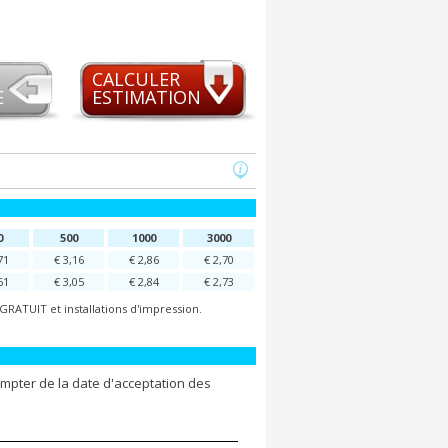
CALCULER
E
ESTIMATION
0
500
1000
3000
71
€ 3,16
€ 2,86
€ 2,70
61
€ 3,05
€ 2,84
€ 2,73
GRATUIT et installations d'impression.
ompter de la date d'acceptation des