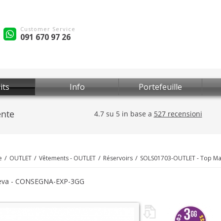
Customer Service
091 670 97 26
its
Info
Portefeuille
e
OUTLET
Vêtements - OUTLET
Réservoirs
SOLS01703-OUTLET - Top M
eva - CONSEGNA-EXP-3GG