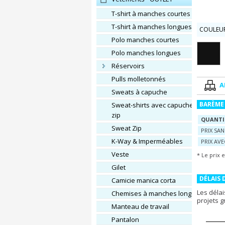
T-shirt à manches courtes
T-shirt à manches longues
COULEUR
Polo manches courtes
Polo manches longues
Réservoirs
Pulls molletonnés
A
Sweats à capuche
BARÈME 
Sweat-shirts avec capuche et
zip
QUANTI
Sweat Zip
PRIX SA
K-Way & Imperméables
PRIX AV
Veste
* Le prix 
Gilet
DÉLAIS 
Camicie manica corta
Les délai
Chemises à manches longues
projets 
Manteau de travail
Pantalon