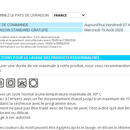
NNEZ LE PAYS DE LIVRAISON
E DE COMMANDE
Aujourd'hui,vendredi 07 
RAISON STANDARD GRATUITE
Mercredi 19 Août 2026
s dates soient respectées, il est nécessaire que:
de et le paiement sont effectués avant 18h00 le 07/08/2026
ers d'impression sont envoyés avant 18h00 le 08/08/2026
nformations sur les délais de livraison
Cliquez ici
.
TIONS POUR LE LAVAGE DES PRODUITS PERSONNALISÉS
urer une durée de vie maximale à votre produit, nous vous recommandons 
s:
vec un cycle normal à une température maximale de 30° C
z à l'envers avec un fer moyennement chaud jusqu'à un maximum de 150
dans la sécheuse avec le programme doux.
ment ne peut pas être traité avec de l’eau de javel, c’est-à-dire qu’il doit
lorant ou délicat.
ge à sec autorisé.
es couleurs du motif peuvent être égayées après le lavage, en étirant le vêteme