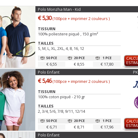
Polo Monzha Man - Kid
€ 5,30
(100pce + imprimer 2 couleurs )
TISSURN
100% poliestere piqué , 150 g/m²
TAILLES
S, M, L, XL, 2XL, 4, 8, 16, 12
50 PCE
20 PCE
1 PCE
CALCU
ESTIM
€ 6,55
€ 8,55
€ 17,80
Polo Enfant
PK
€ 5,46
(100pce + imprimer 2 couleurs )
TISSURN
100% coton piqué - 210 gr
TAILLES
2, 3/4, 5/6, 7/8, 9/11, 12/14
50 PCE
20 PCE
1 PCE
CALCU
ESTIM
€ 6,71
€ 8,71
€ 17,96
Polo Enfant