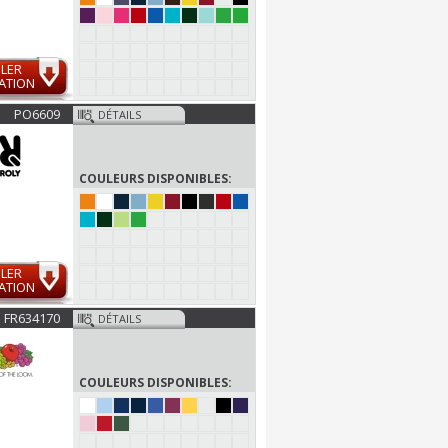
LER
ATION
PO6609
DÉTAILS
COULEURS DISPONIBLES:
LER
ATION
FR634170
DÉTAILS
COULEURS DISPONIBLES: