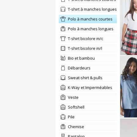
T-shirt à manches longues
Polo à manches courtes
Polo à manches longues
T-shirt bicolore m/c
T-shirt bicolore m/l
Bio et bambou
Débardeurs
Sweat-shirt & pulls
K-Way et Imperméables
Veste
Softshell
Pile
Chemise
Pantalon