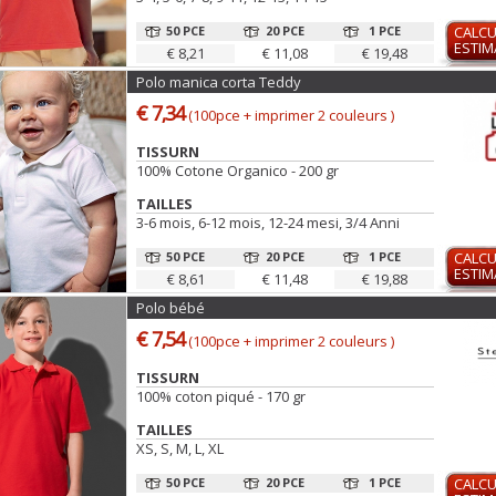
50 PCE
20 PCE
1 PCE
CALCU
ESTIM
€ 8,21
€ 11,08
€ 19,48
Polo manica corta Teddy
€ 7,34
(100pce + imprimer 2 couleurs )
TISSURN
100% Cotone Organico - 200 gr
TAILLES
3-6 mois, 6-12 mois, 12-24 mesi, 3/4 Anni
50 PCE
20 PCE
1 PCE
CALCU
ESTIM
€ 8,61
€ 11,48
€ 19,88
Polo bébé
€ 7,54
(100pce + imprimer 2 couleurs )
TISSURN
100% coton piqué - 170 gr
TAILLES
XS, S, M, L, XL
50 PCE
20 PCE
1 PCE
CALCU