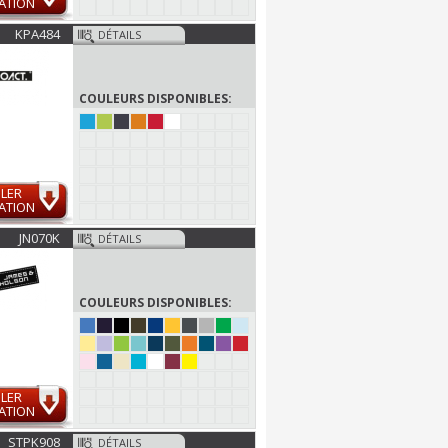
ATION
KPA484
DÉTAILS
COULEURS DISPONIBLES:
LER
ATION
JN070K
DÉTAILS
COULEURS DISPONIBLES:
LER
ATION
STPK908
DÉTAILS