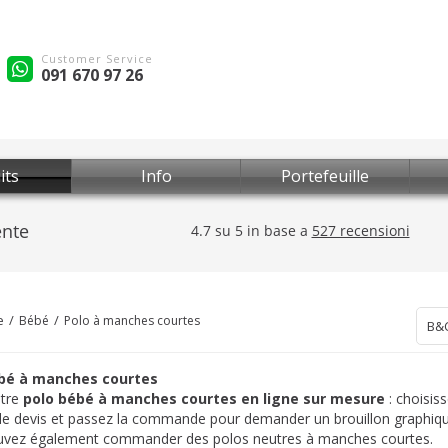
Customer Service
091 670 97 26
its
Info
Portefeuille
e
Bébé
Polo à manches courtes
B&
bé à manches courtes
otre
polo bébé à manches courtes en ligne
sur mesure
: choisis
 le devis et passez la commande pour demander un brouillon graphiqu
uvez également commander des polos neutres à manches courtes.