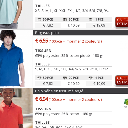
TAILLES
XS, S, M, L, XL, XXL, 2XL, 1/2, 3/4, 5/6, 7/8, 9/10, 11/12
50 PCE
20 PCE
1 PCE
CALCU
ESTIM
€ 7,82
€ 10,69
€ 19,09
Pegasus polo
€ 6,55
(100pce + imprimer 2 couleurs )
TISSURN
65% polyester, 35% coton piqué - 180 gr
TAILLES
S, M, L, XL, 2XL, 1/2, 3/4, 5/6, 7/8, 9/10, 11/12
50 PCE
20 PCE
1 PCE
CALCU
ESTIM
€ 7,82
€ 10,69
€ 19,09
Polo bébé en tissu mélangé
€ 6,94
(100pce + imprimer 2 couleurs )
TISSURN
65% polyester, 35% coton - 180 gr
TAILLES
3-4, 5-6, 7-8, 9-11, 12-13, 14-15