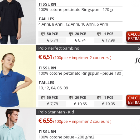
TISSURN
100% cotone pettinato Ringspun - 170 gr
TAILLES
4 Anni, 8 Anni, 12 Anni, 10 Anni, 6 Anni
50 PCE
20 PCE
1 PCE
CALCU
ESTIM
€ 6,74
€ 8,74
€ 17,99
Polo Perfect bambino
€ 6,51
(100pce + imprimer 2 couleurs )
TISSURN
100% cotone pettinato Ringspun - pique 180 g/m2
TAILLES
10, 12, 04, 06, 08
50 PCE
20 PCE
1 PCE
CALCU
ESTIM
€ 7,78
€ 10,65
€ 19,05
Polo Star Man - Kid
€ 6,55
(100pce + imprimer 2 couleurs )
TISSURN
100% cotone pique - 200 g/m2