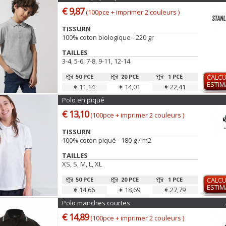
€ 9,87
(100pce + imprimer 2 couleurs )
TISSURN
100% coton biologique - 220 gr
TAILLES
3-4, 5-6, 7-8, 9-11, 12-14
50 PCE
20 PCE
1 PCE
CALCU
ESTIM
€ 11,14
€ 14,01
€ 22,41
Polo en piqué
€ 13,10
(100pce + imprimer 2 couleurs )
TISSURN
100% coton piqué - 180 g / m2
TAILLES
XS, S, M, L, XL
50 PCE
20 PCE
1 PCE
CALCU
ESTIM
€ 14,66
€ 18,69
€ 27,79
Polo manches courtes
€ 14,89
(100pce + imprimer 2 couleurs )