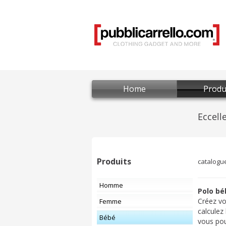
Home
Produ
Produits
catalogu
Homme
Polo bé
Créez v
Femme
calculez
Bébé
vous po