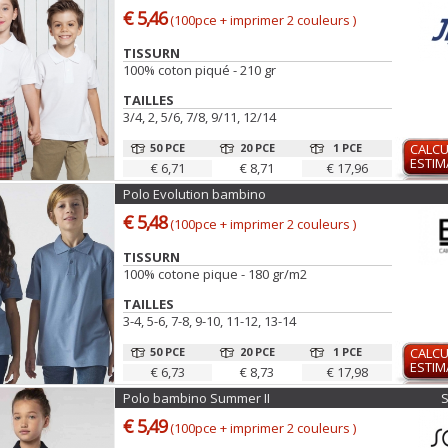
€ 5,46
(100pce + imprimer 2 couleurs )
TISSURN
100% coton piqué - 210 gr
TAILLES
3/4, 2, 5/6, 7/8, 9/11, 12/14
50 PCE
20 PCE
1 PCE
CALCU
ESTIM
€ 6,71
€ 8,71
€ 17,96
Polo Evolution bambino
€ 5,48
(100pce + imprimer 2 couleurs )
TISSURN
100% cotone pique - 180 gr/m2
TAILLES
3-4, 5-6, 7-8, 9-10, 11-12, 13-14
50 PCE
20 PCE
1 PCE
CALCU
ESTIM
€ 6,73
€ 8,73
€ 17,98
Polo bambino Summer II
€ 5,49
(100pce + imprimer 2 couleurs )