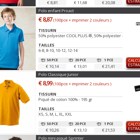
ESTIM
€ 8,81
€ 11,68
€ 20,08
Polo enfant Proact
€ 8,87
(100pce + imprimer 2 couleurs )
TISSURN
50% polyester COOL PLUS.®, 50% polyester - 145 gr
TAILLES
6-8, 8-10, 10-12, 12-14
50 PCE
20 PCE
1 PCE
CALCU
ESTIM
€ 10,14
€ 13,01
€ 21,41
Polo Classique Junior
€ 8,99
(100pce + imprimer 2 couleurs )
TISSURN
Piqué de coton 100% - 195 gr
TAILLES
XS, S, M, L, XL, XXL
50 PCE
20 PCE
1 PCE
CALCU
ESTIM
€ 10,26
€ 13,13
€ 21,53
Polo mini piqué Sprinter