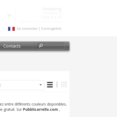
shopping
Produits:
0
Total:
€ 0,00
TVA incluse, Transport inclus
Se connecter
|
S'enregistrer
Contacts
C
sez entre différents couleurs disponibles,
e gratuit. Sur
Pubblicarrello.com
,