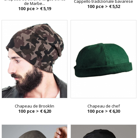
Cappello tradizionale bavarese
de Marbe...
100 pce >
€ 5,52
100 pce >
€ 5,19
Chapeau de Brooklin
Chapeau de chef
100 pce >
€ 6,20
100 pce >
€ 6,30