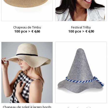
Chapeau de Timbu
Festival Trilby
100 pce >
€ 4,66
100 pce >
€ 4,90
Chapeau de soleil à larges bords