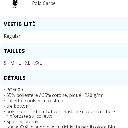
Polo Carpe
VESTIBILITÉ
Regular
TAILLES
S - M - L - XL - XXL
DÉTAILS
PO5009
65% poliestere / 35% cotone, piqué , 220 g/m²
colletto e polsini in costina
tre bottoni
polsino in costina 1x1 con elastane e copri cuciture
rinforzate sul colletto
Spacchi laterali
taglia XXXL disponibile su richiesta per il colore Blu