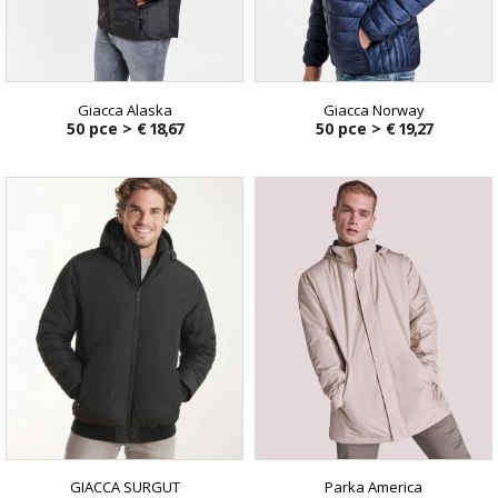
Giacca Alaska
Giacca Norway
50 pce >
€ 18,67
50 pce >
€ 19,27
GIACCA SURGUT
Parka America