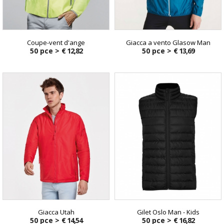
Coupe-vent d'ange
Giacca a vento Glasow Man
50 pce >
€ 12,82
50 pce >
€ 13,69
Giacca Utah
Gilet Oslo Man - Kids
50 pce >
€ 14,54
50 pce >
€ 16,82