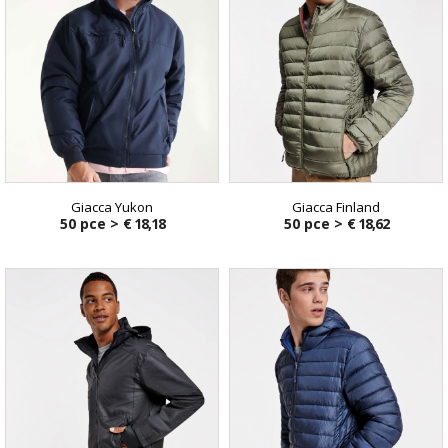
Giacca Yukon
Giacca Finland
50 pce >
€ 18,18
50 pce >
€ 18,62