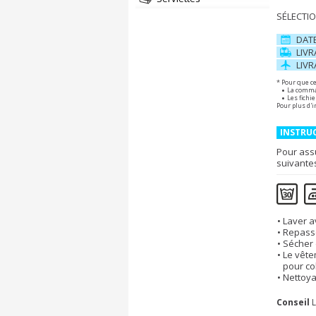
SÉLECTIO
DAT
LIV
LIV
* Pour que ce
La comman
Les fichi
Pour plus d'i
INSTRUC
Pour ass
suivante
Laver a
Repasse
Sécher 
Le vête
pour co
Nettoya
Conseil
L