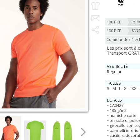
100 PCE
IMPR
100 PCE
SANS
Commandez 1 écha
Les prix sont à
Transport GRATUI
VESTIBILITÉ
Regular
TAILLES
S - M - L - XL - XXL
DÉTAILS
CA0427
135 g/m2
maniche corte
tessuto di poli
girocollo con cop
pannelli inferio
cuciture decorat