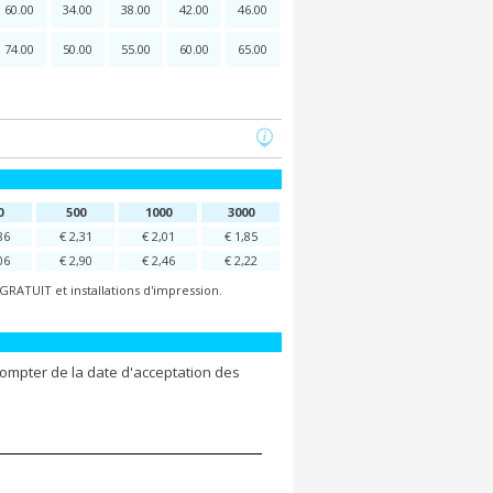
60.00
34.00
38.00
42.00
46.00
74.00
50.00
55.00
60.00
65.00
0
500
1000
3000
86
€ 2,31
€ 2,01
€ 1,85
06
€ 2,90
€ 2,46
€ 2,22
GRATUIT et installations d'impression.
compter de la date d'acceptation des