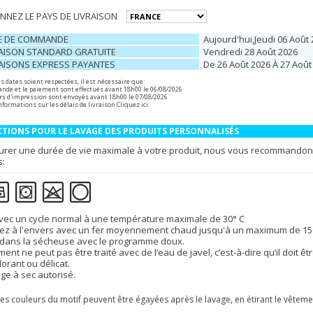
NNEZ LE PAYS DE LIVRAISON
E DE COMMANDE
Aujourd'hui,jeudi 06 Août
RAISON STANDARD GRATUITE
Vendredi 28 Août 2026
RAISONS EXPRESS PAYANTES
De 26 Août 2026 À 27 Août
s dates soient respectées, il est nécessaire que:
de et le paiement sont effectués avant 18h00 le 06/08/2026
ers d'impression sont envoyés avant 18h00 le 07/08/2026
nformations sur les délais de livraison
Cliquez ici
.
TIONS POUR LE LAVAGE DES PRODUITS PERSONNALISÉS
urer une durée de vie maximale à votre produit, nous vous recommandons 
s:
vec un cycle normal à une température maximale de 30° C
z à l'envers avec un fer moyennement chaud jusqu'à un maximum de 150
dans la sécheuse avec le programme doux.
ment ne peut pas être traité avec de l’eau de javel, c’est-à-dire qu’il doit
lorant ou délicat.
ge à sec autorisé.
es couleurs du motif peuvent être égayées après le lavage, en étirant le vêteme