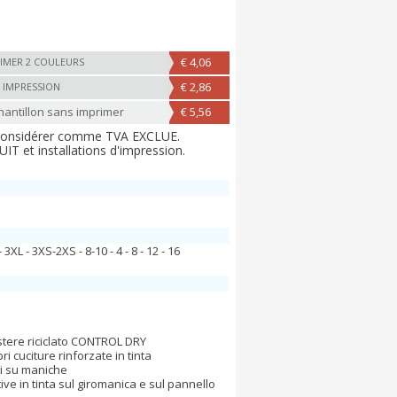
€ 4,06
IMER 2 COULEURS
€ 2,86
 IMPRESSION
ntillon sans imprimer
€ 5,56
 considérer comme TVA EXCLUE.
T et installations d'impression.
 - 3XL - 3XS-2XS - 8-10 - 4 - 8 - 12 - 16
estere riciclato CONTROL DRY
ri cuciture rinforzate in tinta
ri su maniche
ive in tinta sul giromanica e sul pannello