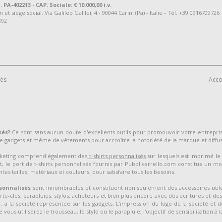
. PA-402213 - CAP. Sociale: € 10.000,00 i.v.
 siège social: Via Galileo Galilei, 4 - 90044 Carini (Pa) - Italie - Tél. +39 0916709726
392
vés
Acco
sés?
Ce sont sans aucun doute d'excellents outils pour promouvoir votre entrepr
 gadgets et même de vêtements pour accroître la notoriété de la marque et diffu
arketing comprend également des
t-shirts personnalisés
sur lesquels est imprimé le 
, le port de t-shirts personnalisés fournis par Pubblicarrello.com constitue un mo
tes tailles, matériaux et couleurs, pour satisfaire tous les besoins.
sonnalisés
sont innombrables et constituent non seulement des accessoires utile
orte-clés, parapluies, stylos, acheteurs et bien plus encore avec des écritures et de
 à la société représentée sur les gadgets. L'impression du logo de la société et d
vous utiliserez le trousseau, le stylo ou le parapluie, l'objectif de sensibilisation à 