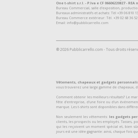
One t-shirt s.r.l. - P.Iva e CF 06606220827 - REA n
Bureau Commercial, salle d'exposition, production et
Bureaux administratifs et achats: Tèl +39 06 810 1
Bureau Commerce extérieur: Tèl. +39 02 68 36 52
Email: info@pubblicarrello.com
® 2026 Pubblicarrello.com - Tous droits réser
Vêtements, chapeaux et gadgets personnali
vous trouverez une large gamme de chapeaux, de
Comment obtenir les meilleurs résultats? Le m
fête d'entreprise, d'une foire ou d'un événement
marque. Les t-shirts sont disponibles dans différen
Non seulement les vêtements:
les gadgets per
clients, les prospects ou les employés. Tasses, p
qui les reçoivent un moment spécial et, bien sûr,
jours est une idée gagnante: ainsi, chaque fois que 