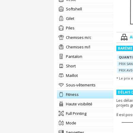
Softshell
Gilet
piles
A
chemises m/c
chemises m/l
BARÈME 
Pantalon
QUANTI
PRIX SA
Short
PRIX AV
Maillot
* Le prix 
Sous-vêtements
DÉLAIS 
Fitness
Les délai
Haute visibilité
projets 
Full Printing
Il est po
Mode
Serviettes