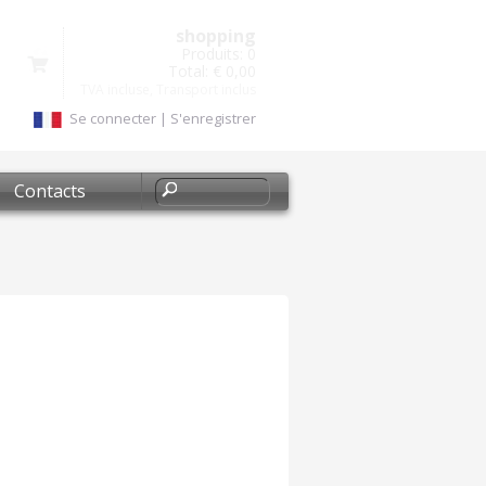
shopping
Produits:
0
Total:
€ 0,00
TVA incluse, Transport inclus
Se connecter
|
S'enregistrer
Contacts