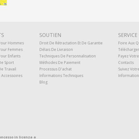
TS
SOUTIEN
SERVICE
 Pour Hommes
Droit De Rétractation Et De Garantie
Foire Aux Q
Pour Femmes
Délais De Livraison
Télécharge
our Enfants
Techniques De Personnalisation
Payez Vot
De Sport
Méthodes De Paiement
Contacts
e Travail
Processus D'achat
Suivez Vot
 Accessoires
Informations Techniques
Information
Blog
oncesso in licenza a