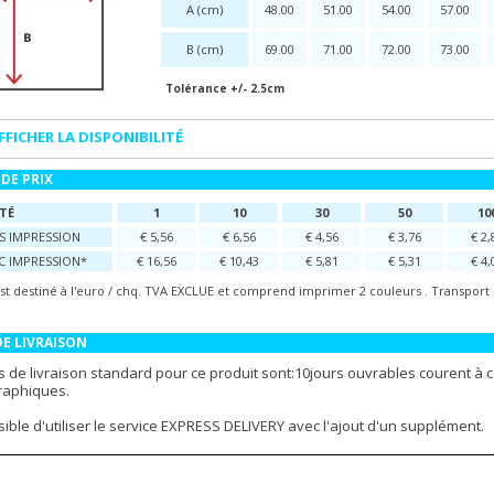
A (cm)
48.00
51.00
54.00
57.00
B (cm)
69.00
71.00
72.00
73.00
Tolérance +/- 2.5cm
FFICHER LA DISPONIBILITÉ
DE PRIX
TÉ
1
10
30
50
10
NS IMPRESSION
€ 5,56
€ 6,56
€ 4,56
€ 3,76
€ 2,
EC IMPRESSION*
€ 16,56
€ 10,43
€ 5,81
€ 5,31
€ 4,
est destiné à l'euro / chq. TVA EXCLUE et comprend imprimer 2 couleurs . Transport 
DE LIVRAISON
s de livraison standard pour ce produit sont:10jours ouvrables courent à 
graphiques.
ssible d'utiliser le service EXPRESS DELIVERY avec l'ajout d'un supplément.