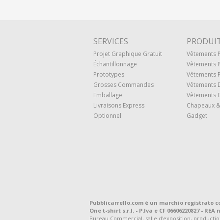
SERVICES
PRODUI
Projet Graphique Gratuit
Vêtements
Échantillonnage
Vêtements 
Prototypes
Vêtements P
Grosses Commandes
Vêtements 
Emballage
Vêtements D
Livraisons Express
Chapeaux &
Optionnel
Gadget
Pubblicarrello.com è un marchio registrato c
One t-shirt s.r.l. - P.Iva e CF 06606220827 - REA n
Bureau Commercial, salle d'exposition, production et