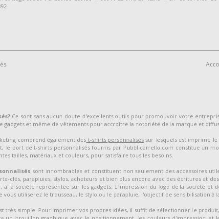
392
vés
Acco
sés?
Ce sont sans aucun doute d'excellents outils pour promouvoir votre entrepr
 gadgets et même de vêtements pour accroître la notoriété de la marque et diffu
arketing comprend également des
t-shirts personnalisés
sur lesquels est imprimé le 
, le port de t-shirts personnalisés fournis par Pubblicarrello.com constitue un mo
tes tailles, matériaux et couleurs, pour satisfaire tous les besoins.
sonnalisés
sont innombrables et constituent non seulement des accessoires utile
orte-clés, parapluies, stylos, acheteurs et bien plus encore avec des écritures et de
 à la société représentée sur les gadgets. L'impression du logo de la société et d
vous utiliserez le trousseau, le stylo ou le parapluie, l'objectif de sensibilisation à 
très simple. Pour imprimer vos propres idées, il suffit de sélectionner le produit, 
a un brouillon graphique avec le positionnement, les couleurs d'impression et le