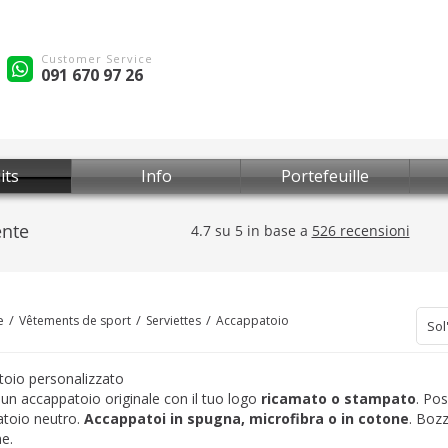
Customer Service
091 670 97 26
its
Info
Portefeuille
e
Vêtements de sport
Serviettes
Accappatoio
Sol
oio personalizzato
 un accappatoio originale con il tuo logo
ricamato o stampato
. Pos
atoio neutro.
Accappatoi in spugna, microfibra o in cotone
. Boz
ne.