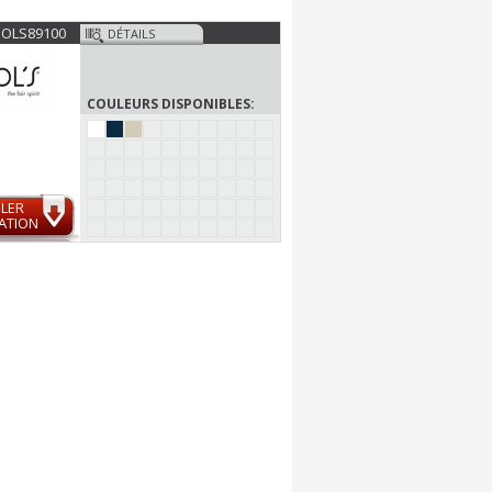
SOLS89100
DÉTAILS
COULEURS DISPONIBLES:
LER
ATION