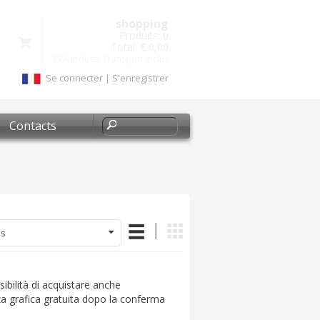
shopping
Produits:
0
Total:
€ 0,00
TVA incluse, Transport inclus
Se connecter
|
S'enregistrer
Contacts
's
sibilità di acquistare anche
za grafica gratuita dopo la conferma