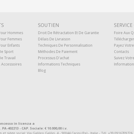
TS
SOUTIEN
SERVICE
 Pour Hommes
Droit De Rétractation Et De Garantie
Foire Aux Q
Pour Femmes
Délais De Livraison
Télécharge
our Enfants
Techniques De Personnalisation
Payez Vot
De Sport
Méthodes De Paiement
Contacts
e Travail
Processus D'achat
Suivez Vot
 Accessoires
Informations Techniques
Information
Blog
oncesso in licenza a
. PA-402213 - CAP. Sociale: € 10.000,00 i.v.
 siège social: Via Galileo Galilei, 4 - 90044 Carini (Pa) - Italie - Tél. +39 0916709726