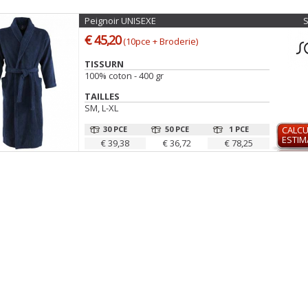
Peignoir UNISEXE
€ 45,20
(10pce + Broderie)
TISSURN
100% coton - 400 gr
TAILLES
SM, L-XL
30 PCE
50 PCE
1 PCE
CALCU
ESTIM
€ 39,38
€ 36,72
€ 78,25