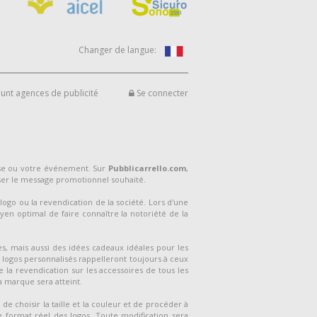
Changer de langue:
unt agences de publicité
Se connecter
ise ou votre événement. Sur
Pubblicarrello.com
,
ser le message promotionnel souhaité.
logo ou la revendication de la société. Lors d'une
yen optimal de faire connaître la notoriété de la
s, mais aussi des idées cadeaux idéales pour les
s logos personnalisés rappelleront toujours à ceux
e la revendication sur les accessoires de tous les
la marque sera atteint.
de choisir la taille et la couleur et de procéder à
 format réel des logos. Toute modification sera