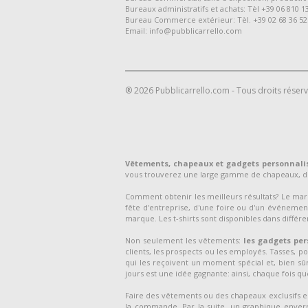
Bureaux administratifs et achats: Tèl +39 06 810 1
Bureau Commerce extérieur: Tèl. +39 02 68 36 52
Email: info@pubblicarrello.com
® 2026 Pubblicarrello.com - Tous droits réser
Vêtements, chapeaux et gadgets personnali
vous trouverez une large gamme de chapeaux, de
Comment obtenir les meilleurs résultats? Le m
fête d'entreprise, d'une foire ou d'un événement
marque. Les t-shirts sont disponibles dans différen
Non seulement les vêtements:
les gadgets per
clients, les prospects ou les employés. Tasses, p
qui les reçoivent un moment spécial et, bien sûr,
jours est une idée gagnante: ainsi, chaque fois que 
Faire des vêtements ou des chapeaux exclusifs est 
la commande. Par la suite, un graphique enverr