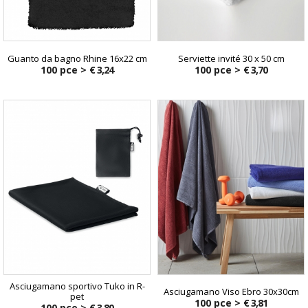
Guanto da bagno Rhine 16x22 cm
Serviette invité 30 x 50 cm
100 pce >
€ 3,24
100 pce >
€ 3,70
Asciugamano sportivo Tuko in R-
Asciugamano Viso Ebro 30x30cm
pet
100 pce >
€ 3,81
100 pce >
€ 3,80