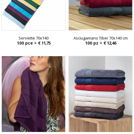
Serviette 70x140
Asciugamano Tiber 70x140 cm
100 pce >
€ 11,75
100 pz >
€ 12,46