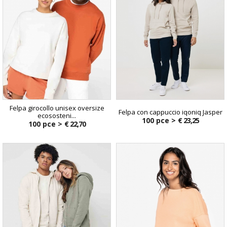
Felpa girocollo unisex oversize
Felpa con cappuccio iqoniq Jasper
ecososteni...
100 pce >
€ 23,25
100 pce >
€ 22,70