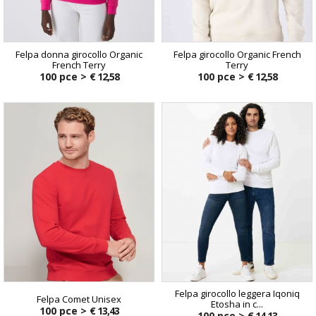
Felpa donna girocollo Organic
Felpa girocollo Organic French
French Terry
Terry
100 pce >
€ 12,58
100 pce >
€ 12,58
Felpa girocollo leggera Iqoniq
Felpa Comet Unisex
Etosha in c...
100 pce >
€ 13,43
100 pce >
€ 14,13