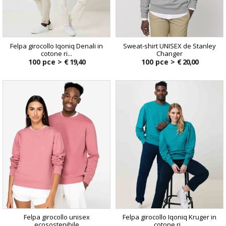
Felpa girocollo Iqoniq Denali in
Sweat-shirt UNISEX de Stanley
cotone ri...
Changer
100 pce >
€ 19,40
100 pce >
€ 20,00
Felpa girocollo unisex
Felpa girocollo Iqoniq Kruger in
ecosostenibile
cotone ri...