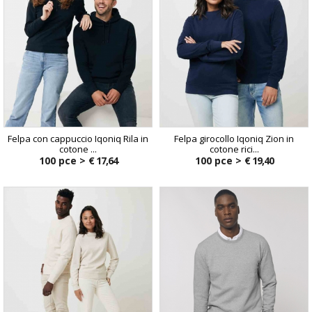
Felpa con cappuccio Iqoniq Rila in
Felpa girocollo Iqoniq Zion in
cotone ...
cotone rici...
100 pce >
€ 17,64
100 pce >
€ 19,40