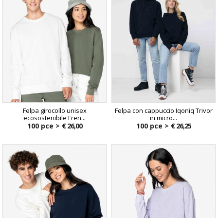
Felpa girocollo unisex
Felpa con cappuccio Iqoniq Trivor
ecosostenibile Fren...
in micro...
100 pce >
€ 26,00
100 pce >
€ 26,25