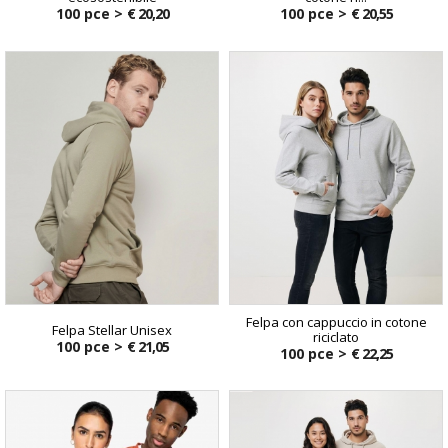
100 pce >
€ 20,20
100 pce >
€ 20,55
Felpa con cappuccio in cotone
Felpa Stellar Unisex
riciclato
100 pce >
€ 21,05
100 pce >
€ 22,25