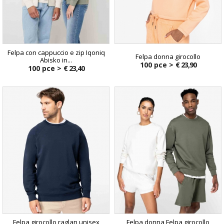
Felpa con cappuccio e zip Iqoniq
Felpa donna girocollo
Abisko in...
100 pce >
€ 23,90
100 pce >
€ 23,40
Felpa girocollo raglan unisex
Felpa donna Felpa girocollo