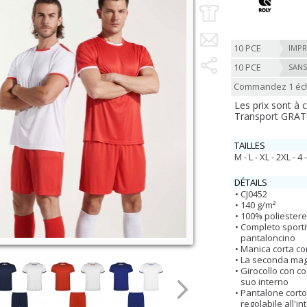
10 PCE
IMPR
10 PCE
SANS
Commandez 1 écha
Les prix sont à
Transport GRATUI
TAILLES
M - L - XL - 2XL - 4 
DÉTAILS
CJ0452
140 g/m²
100% poliestere
Completo sporti
pantaloncino
Manica corta co
La seconda magl
Girocollo con co
suo interno
Pantalone corto 
regolabile all'i