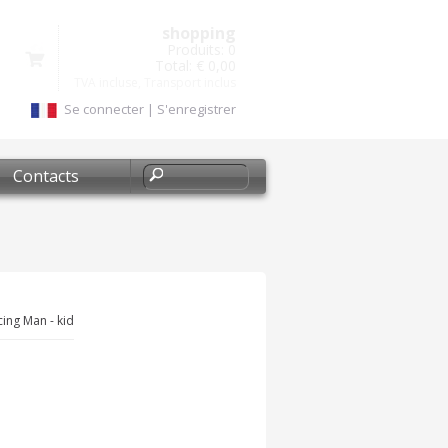
shopping
Produits:
0
Total:
€ 0,00
TVA incluse, Transport inclus
Se connecter
|
S'enregistrer
Contacts
ing Man - kid