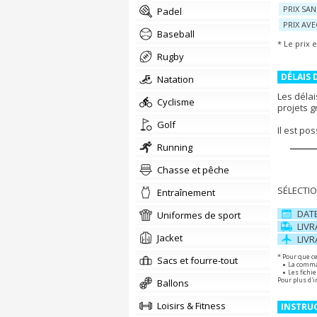
PRIX SA
padel
PRIX AV
Baseball
* Le prix 
Rugby
DÉLAIS 
Natation
Les délai
Cyclisme
projets 
Golf
Il est po
Running
Chasse et pêche
SÉLECTIO
Entraînement
DAT
Uniformes de sport
LIV
Jacket
LIV
* Pour que ce
Sacs et fourre-tout
La comman
Les fichi
Pour plus d'i
Ballons
Loisirs & Fitness
INSTRUC