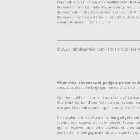
One t-shirt s.r.l. - P.Iva e CF 06606220827 - REA n
Bureau Commercial, salle d'exposition, production et
Bureaux administratifs et achats: Tèl +39 06 810 1
Bureau Commerce extérieur: Tèl. +39 02 68 36 52
Email: info@pubblicarrello.com
® 2026 Pubblicarrello.com - Tous droits réser
Vêtements, chapeaux et gadgets personnali
vous trouverez une large gamme de chapeaux, de
Comment obtenir les meilleurs résultats? Le m
fête d'entreprise, d'une foire ou d'un événement
marque. Les t-shirts sont disponibles dans différen
Non seulement les vêtements:
les gadgets per
clients, les prospects ou les employés. Tasses, p
qui les reçoivent un moment spécial et, bien sûr,
jours est une idée gagnante: ainsi, chaque fois que 