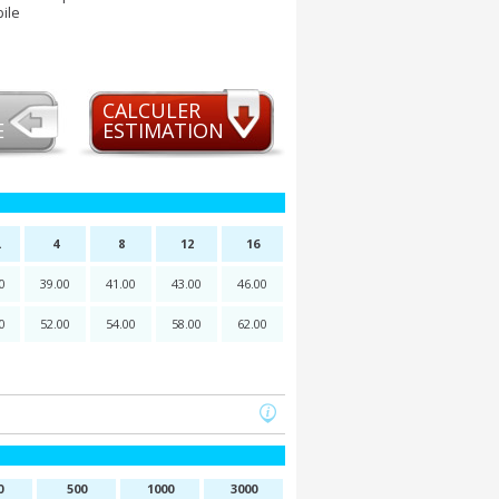
bile
CALCULER
E
ESTIMATION
L
4
8
12
16
0
39.00
41.00
43.00
46.00
0
52.00
54.00
58.00
62.00
0
500
1000
3000