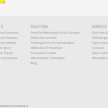
TS
SOUTIEN
SERVICE
 Pour Hommes
Droit De Rétractation Et De Garantie
Foire Aux Q
Pour Femmes
Délais De Livraison
Télécharge
our Enfants
Techniques De Personnalisation
Payez Vot
De Sport
Méthodes De Paiement
Contacts
e Travail
Processus D'achat
Suivez Vot
 Accessoires
Informations Techniques
Information
Blog
oncesso in licenza a