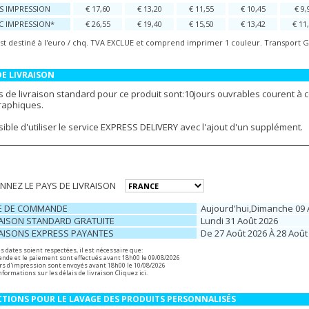
NS IMPRESSION
€ 17,60
€ 13,20
€ 11,55
€ 10,45
€ 9,
EC IMPRESSION*
€ 26,55
€ 19,40
€ 15,50
€ 13,42
€ 11
est destiné à l'euro / chq. TVA EXCLUE et comprend imprimer 1 couleur. Transport GR
DE LIVRAISON
s de livraison standard pour ce produit sont:10jours ouvrables courent à 
graphiques.
ssible d'utiliser le service EXPRESS DELIVERY avec l'ajout d'un supplément.
NNEZ LE PAYS DE LIVRAISON
E DE COMMANDE
Aujourd'hui,dimanche 09 
RAISON STANDARD GRATUITE
Lundi 31 Août 2026
RAISONS EXPRESS PAYANTES
De 27 Août 2026 À 28 Août
s dates soient respectées, il est nécessaire que:
de et le paiement sont effectués avant 18h00 le 09/08/2026
ers d'impression sont envoyés avant 18h00 le 10/08/2026
nformations sur les délais de livraison
Cliquez ici
.
TIONS POUR LE LAVAGE DES PRODUITS PERSONNALISÉS