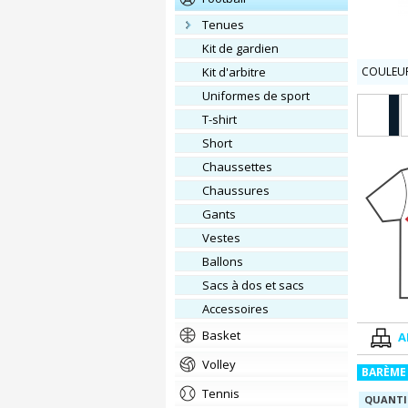
tenues
kit de gardien
kit d'arbitre
COULEUR
Uniformes de sport
T-shirt
short
chaussettes
chaussures
gants
vestes
ballons
Sacs à dos et sacs
accessoires
Basket
A
Volley
BARÈME 
Tennis
QUANTI