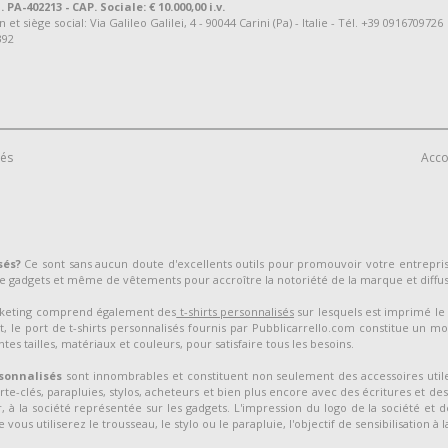
. PA-402213 - CAP. Sociale: € 10.000,00 i.v.
 siège social: Via Galileo Galilei, 4 - 90044 Carini (Pa) - Italie - Tél. +39 0916709726
392
vés
Acco
sés?
Ce sont sans aucun doute d'excellents outils pour promouvoir votre entrepr
 gadgets et même de vêtements pour accroître la notoriété de la marque et diffu
arketing comprend également des
t-shirts personnalisés
sur lesquels est imprimé le 
, le port de t-shirts personnalisés fournis par Pubblicarrello.com constitue un mo
tes tailles, matériaux et couleurs, pour satisfaire tous les besoins.
sonnalisés
sont innombrables et constituent non seulement des accessoires utile
orte-clés, parapluies, stylos, acheteurs et bien plus encore avec des écritures et de
 à la société représentée sur les gadgets. L'impression du logo de la société et d
vous utiliserez le trousseau, le stylo ou le parapluie, l'objectif de sensibilisation à 