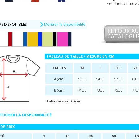
etichetta rimovi
S DISPONIBLES:
Montrer la disponibilité
RETOUR AU
CATALOGU
TABLEAU DE TAILLE / MESURE EN CM
TAILLES
M
L
XL
2X
A (cm)
51.00
54.00
57.00
60.0
B (cm)
71.00
73.00
75.00
77.0
Tolérance +/- 2.5cm
FFICHER LA DISPONIBILITÉ
DE PRIX
TÉ
1
10
30
50
10