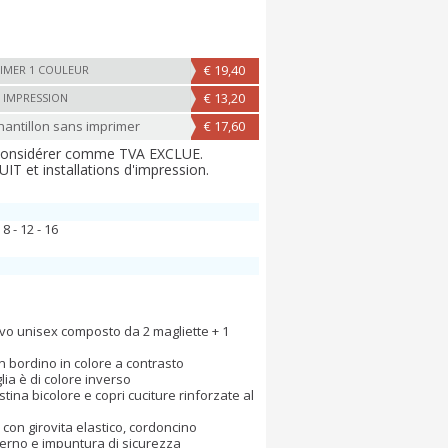
€ 19,40
IMER 1 COULEUR
€ 13,20
 IMPRESSION
ntillon sans imprimer
€ 17,60
 considérer comme TVA EXCLUE.
T et installations d'impression.
- 8 - 12 - 16
vo unisex composto da 2 magliette + 1
n bordino in colore a contrasto
ia è di colore inverso
stina bicolore e copri cuciture rinforzate al
con girovita elastico, cordoncino
nterno e impuntura di sicurezza