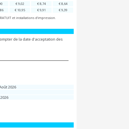
90
€ 9,02
€ 8,74
€ 8,64
,86
€ 10,95
€ 9,91
€ 9,39
ATUIT et installations d'impression.
compter de la date d'acceptation des
Août 2026
 2026