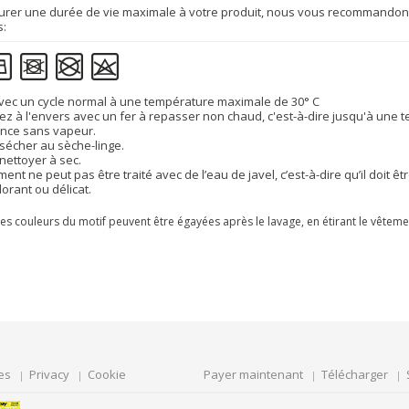
urer une durée de vie maximale à votre produit, nous vous recommandons 
s:
vec un cycle normal à une température maximale de 30° C
z à l'envers avec un fer à repasser non chaud, c'est-à-dire jusqu'à une 
nce sans vapeur.
sécher au sèche-linge.
nettoyer à sec.
ment ne peut pas être traité avec de l’eau de javel, c’est-à-dire qu’il doit
lorant ou délicat.
es couleurs du motif peuvent être égayées après le lavage, en étirant le vêteme
es
Privacy
Cookie
Payer maintenant
Télécharger