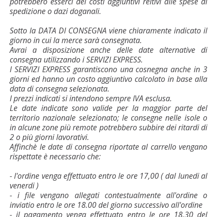
potrebbero esserci dei costi aggiuntivi reltivi alle spese di
spedizione o dazi doganali.
Sotto la DATA DI CONSEGNA viene chiaramente indicato il
giorno in cui la merce sarà consegnata.
Avrai a disposizione anche delle date alternative di
consegna utilizzando i SERVIZI EXPRESS.
I SERVIZI EXPRESS garantiscono una cosnegna anche in 3
giorni ed hanno un costo aggiuntivo calcolato in base alla
data di consegna selezionata.
I prezzi indicati si intendono sempre IVA esclusa.
Le date indicate sono valide per la maggior parte del
territorio nazionale selezionato; le consegne nelle isole o
in alcune zone più remote potrebbero subbire dei ritardi di
2 o più giorni lavorativi.
Affinchè le date di consegna riportate al carrello vengano
rispettate è necessario che:
- l'ordine venga effettuato entro le ore 17,00 ( dal lunedi al
venerdi )
- i file vengano allegati contestualmente all'ordine o
inviatio entro le ore 18.00 del giorno successivo all'ordine
- il pagamento venga effettuato entro le ore 18.30 del