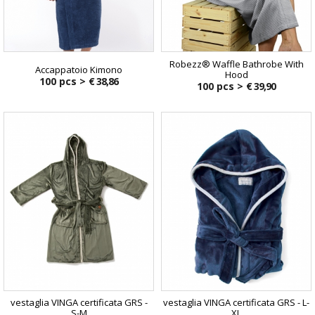
Robezz® Waffle Bathrobe With
Accappatoio Kimono
Hood
100 pcs >
€ 38,86
100 pcs >
€ 39,90
vestaglia VINGA certificata GRS -
vestaglia VINGA certificata GRS - L-
S-M
XL