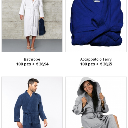
Bathrobe
Accappatoio Terry
100 pcs >
€ 36,94
100 pcs >
€ 38,25