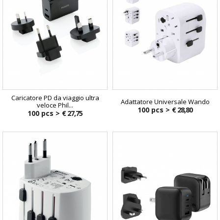
Caricatore PD da viaggio ultra
Adattatore Universale Wando
veloce Phil...
100 pcs >
€ 28,80
100 pcs >
€ 27,75