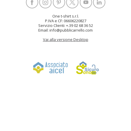
One t-shirt s.r.l.
P.IVA e CF: 06606220827
Servizio Clienti: +.39 02 68 36 52
Email: info@pubblicarrello.com
Vai alla versione Desktop