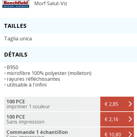
Morf Salut-Viz
TAILLES
Taglia unica
DÉTAILS
B950
microfibre 100% polyester (molleton)
rayures réfléchissantes
utilisable à l'infini
100 PCE
€ 2,85
imprimer 1 couleur
100 PCE
€ 2,16
Sans impression
Commande 1 échantillon
€ 10,80
Sans impression