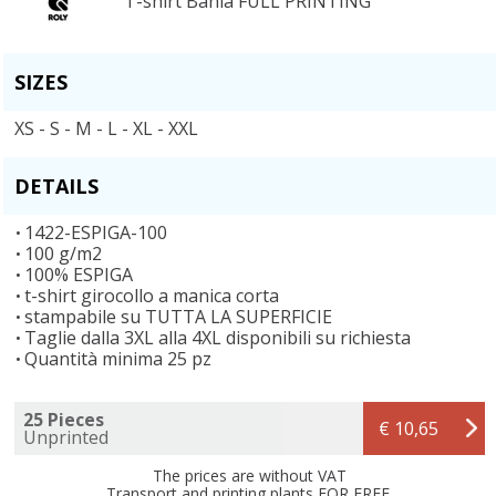
T-shirt Bahia FULL PRINTING
SIZES
XS - S - M - L - XL - XXL
DETAILS
1422-ESPIGA-100
100 g/m2
100% ESPIGA
t-shirt girocollo a manica corta
stampabile su TUTTA LA SUPERFICIE
Taglie dalla 3XL alla 4XL disponibili su richiesta
Quantità minima 25 pz
25 Pieces
€ 10,65
Unprinted
The prices are without VAT
Transport and printing plants FOR FREE.