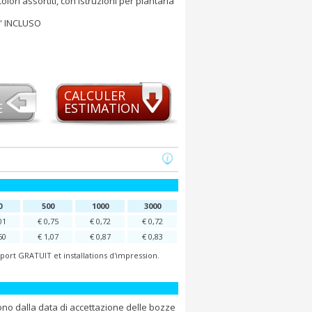
 colori assortiti, con istruzioni per piantarla
E' INCLUSO
CALCULER
E
ESTIMATION
0
500
1000
3000
01
€ 0,75
€ 0,72
€ 0,72
60
€ 1,07
€ 0,87
€ 0,83
port GRATUIT et installations d'impression.
ono dalla data di accettazione delle bozze