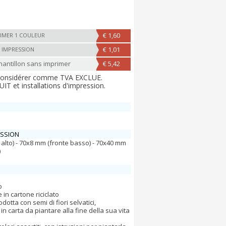
€ 1,60
IMER 1 COULEUR
€ 1,01
 IMPRESSION
ntillon sans imprimer
€ 5,42
 considérer comme TVA EXCLUE.
T et installations d'impression.
ESSION
alto) - 70x8 mm (fronte basso) - 70x40 mm
)
o
in cartone riciclato
dotta con semi di fiori selvatici,
n carta da piantare alla fine della sua vita