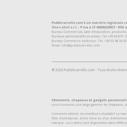
Pubblicarrello.com è un marchio registrato c
One t-shirt s.r.l. - P.Iva e CF 06606220827 - REA n
Bureau Commercial, salle d'exposition, production et
Bureaux administratifs et achats: Tèl +39 06 810 1
Bureau Commerce extérieur: Tèl. +39 02 68 36 52
Email: info@pubblicarrello.com
® 2026 Pubblicarrello.com - Tous droits réser
Vêtements, chapeaux et gadgets personnali
vous trouverez une large gamme de chapeaux, de
Comment obtenir les meilleurs résultats? Le m
fête d'entreprise, d'une foire ou d'un événement
marque. Les t-shirts sont disponibles dans différen