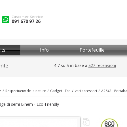
Customer Service
091 670 97 26
its
Info
Portefeuille
e
Respectueux de la nature
Gadget - Eco
vari accessori
A2643 - Portab
ge di semi Binem - Eco-Friendly