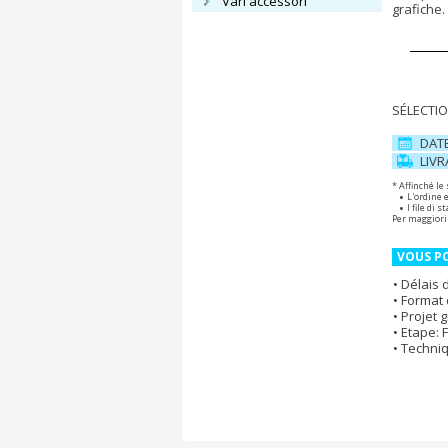
vari accessori
grafiche.
SÉLECTIO
DAT
LIV
* Affinché le
L'ordine 
I file di
Per maggiori
VOUS PO
Délais 
Format 
Projet 
Etape: 
Techniq