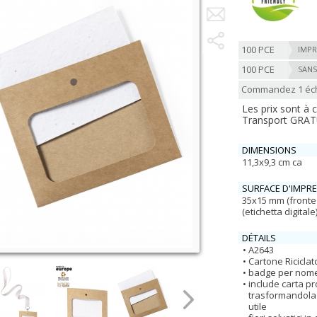
100 PCE
IMPR
100 PCE
SANS
Commandez 1 écha
Les prix sont à
Transport GRATUI
DIMENSIONS
11,3x9,3 cm ca
SURFACE D'IMPR
35x15 mm (fronte 
(etichetta digitale
DÉTAILS
A2643
Cartone Riciclat
badge per nome 
include carta pro
trasformandola i
utile