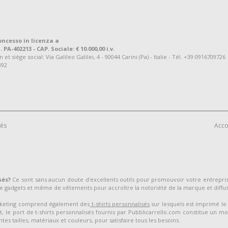
oncesso in licenza a
. PA-402213 - CAP. Sociale: € 10.000,00 i.v.
 siège social: Via Galileo Galilei, 4 - 90044 Carini (Pa) - Italie - Tél. +39 0916709726
392
vés
Acco
sés?
Ce sont sans aucun doute d'excellents outils pour promouvoir votre entrepr
 gadgets et même de vêtements pour accroître la notoriété de la marque et diffu
arketing comprend également des
t-shirts personnalisés
sur lesquels est imprimé le 
, le port de t-shirts personnalisés fournis par Pubblicarrello.com constitue un mo
tes tailles, matériaux et couleurs, pour satisfaire tous les besoins.