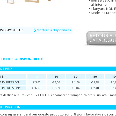
fiori selvatici in
all'interno
il lanyard NON 
Made in Europe
S DISPONIBLES:
Montrer la disponibilité
RETOUR AU
CATALOGU
FFICHER LA DISPONIBILITÉ
DE PRIX
TÉ
1
10
30
50
10
NS IMPRESSION
€ 5,42
€ 3,30
€ 1,66
€ 1,28
€ 1,
EC IMPRESSION*
€ 32,60
€ 6,39
€ 3,04
€ 2,48
€ 1,
est destiné à l'euro / chq. TVA EXCLUE et comprend stampa 1 colore su un lato. Trans
DE LIVRAISON
i consegna standard per questo prodotto sono: 8 giorni lavorativi e decorr