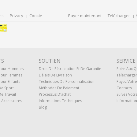
es
Privacy
Cookie
Payer maintenant
Télécharger
TS
SOUTIEN
SERVICE
 Pour Hommes
Droit De Rétractation Et De Garantie
Foire Aux Q
Pour Femmes
Délais De Livraison
Télécharge
our Enfants
Techniques De Personnalisation
Payez Vot
De Sport
Méthodes De Paiement
Contacts
e Travail
Processus D'achat
Suivez Vot
 Accessoires
Informations Techniques
Information
Blog