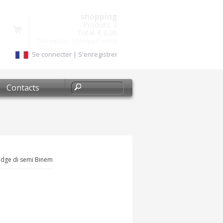
shopping
Produits:
0
Total:
€ 0,00
TVA incluse, Transport inclus
Se connecter
|
S'enregistrer
Contacts
adge di semi Binem