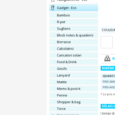
Gadget - Eco
Bamboo
R-pet
Sughero
COULEUR
block notes & quaderni
Borracce
calcolatrici
caricatori solari
A
Food & Drink
BARÈME 
Giochi
Lanyard
QUANTI
matite
PRIX SA
PRIX AV
memo & post-it
* Le prix 
penne
shopper & bag
DÉLAIS 
torce
I tempi d