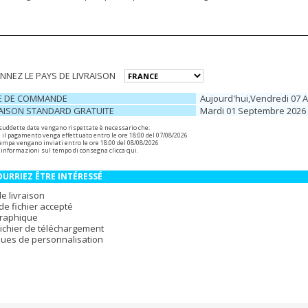
NNEZ LE PAYS DE LIVRAISON
E DE COMMANDE
Aujourd'hui,vendredi 07 
RAISON STANDARD GRATUITE
Mardi 01 Septembre 2026
 suddette date vengano rispettate è necessario che:
e il pagamento venga effettuato entro le ore 18:00 del 07/08/2026
 stampa vengano inviati entro le ore 18:00 del 08/08/2026
 informazioni sul tempo di consegna
clicca qui
.
URRIEZ ÊTRE INTÉRESSÉ
de livraison
de fichier accepté
graphique
Fichier de téléchargement
ues de personnalisation