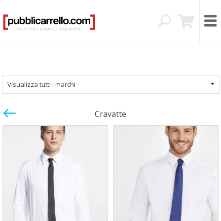
Visualizza tutti i marchi
Cravatte