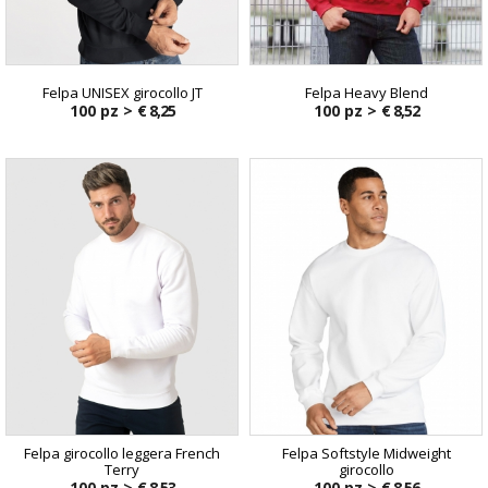
Felpa UNISEX girocollo JT
Felpa Heavy Blend
100 pz >
€ 8,25
100 pz >
€ 8,52
Felpa girocollo leggera French
Felpa Softstyle Midweight
Terry
girocollo
100 pz >
€ 8,53
100 pz >
€ 8,56