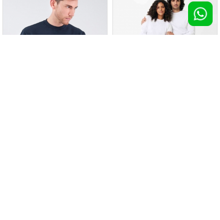
Felpa girocollo leggera Iqoniq
Felpa tubolare
Etosha in c...
100 pz >
€ 14,11
100 pz >
€ 14,13