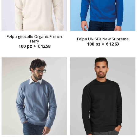
Felpa girocollo Organic French
Felpa UNISEX New Supreme
Terry
100 pz >
€ 12,63
100 pz >
€ 12,58