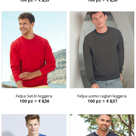
Felpa Set-In leggera
Felpa uomo raglan leggera
100 pz >
€ 8,56
100 pz >
€ 8,57