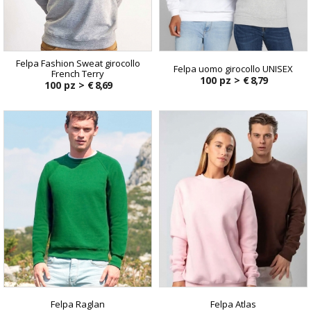
Felpa Fashion Sweat girocollo
Felpa uomo girocollo UNISEX
French Terry
100 pz >
€ 8,79
100 pz >
€ 8,69
Felpa Raglan
Felpa Atlas