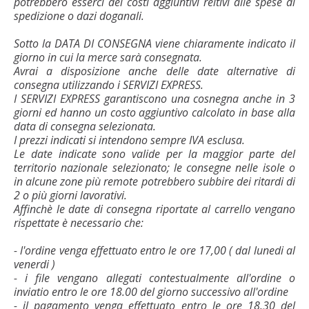
potrebbero esserci dei costi aggiuntivi reltivi alle spese di
spedizione o dazi doganali.
Sotto la DATA DI CONSEGNA viene chiaramente indicato il
giorno in cui la merce sarà consegnata.
Avrai a disposizione anche delle date alternative di
consegna utilizzando i SERVIZI EXPRESS.
I SERVIZI EXPRESS garantiscono una cosnegna anche in 3
giorni ed hanno un costo aggiuntivo calcolato in base alla
data di consegna selezionata.
I prezzi indicati si intendono sempre IVA esclusa.
Le date indicate sono valide per la maggior parte del
territorio nazionale selezionato; le consegne nelle isole o
in alcune zone più remote potrebbero subbire dei ritardi di
2 o più giorni lavorativi.
Affinchè le date di consegna riportate al carrello vengano
rispettate è necessario che:
- l'ordine venga effettuato entro le ore 17,00 ( dal lunedi al
venerdi )
- i file vengano allegati contestualmente all'ordine o
inviatio entro le ore 18.00 del giorno successivo all'ordine
- il pagamento venga effettuato entro le ore 18.30 del