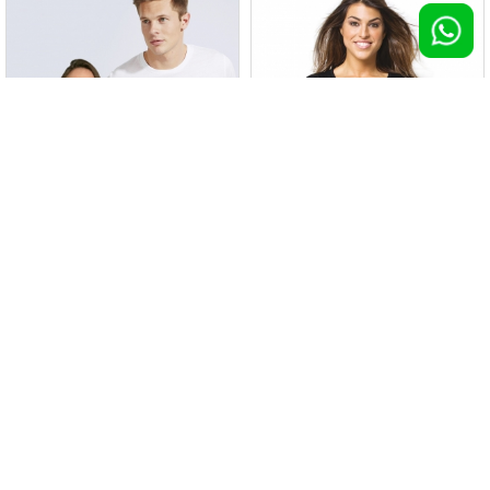
T-shirt UNISEX Sublima
T-shirt Tobago
100 pz >
€ 5,07
100 pz >
€ 5,08