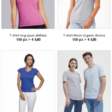
T-shirt ring-spun attillata
T-shirt Moon organic donna
100 pz >
€ 4,80
100 pz >
€ 4,85