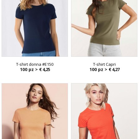
T-shirt donna #E150
T-shirt Capri
100 pz >
€ 4,25
100 pz >
€ 4,27