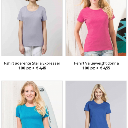
t-shirt aderente Stella Expresser
T-shirt Valueweight donna
100 pz >
€ 4,45
100 pz >
€ 4,55