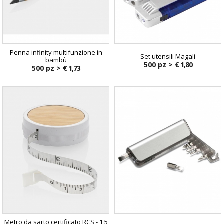
Penna infinity multifunzione in
Set utensili Magali
bambù
500 pz >
€ 1,80
500 pz >
€ 1,73
Metro da sarto certificato RCS - 1,5