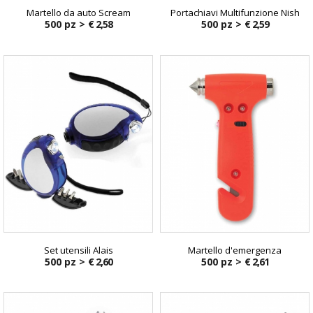
Martello da auto Scream
Portachiavi Multifunzione Nish
500 pz >
€ 2,58
500 pz >
€ 2,59
Set utensili Alais
Martello d'emergenza
500 pz >
€ 2,60
500 pz >
€ 2,61