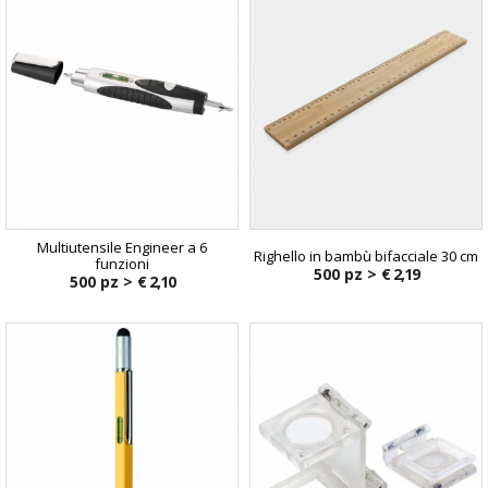
Multiutensile Engineer a 6
Righello in bambù bifacciale 30 cm
funzioni
500 pz >
€ 2,19
500 pz >
€ 2,10