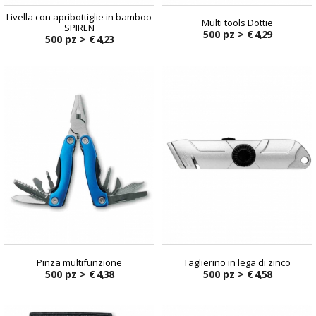
Livella con apribottiglie in bamboo
Multi tools Dottie
SPIREN
500 pz >
€ 4,29
500 pz >
€ 4,23
Pinza multifunzione
Taglierino in lega di zinco
500 pz >
€ 4,38
500 pz >
€ 4,58