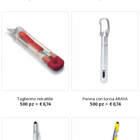
Taglierino retrattile
Penna con torcia ARAYA
500 pz >
€ 0,74
500 pz >
€ 0,74