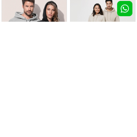
Felpa Hoodie Riciclata unisex
Felpa con cappuccio iqoniq Jasper
100 pz >
€ 22,95
100 pz >
€ 23,25