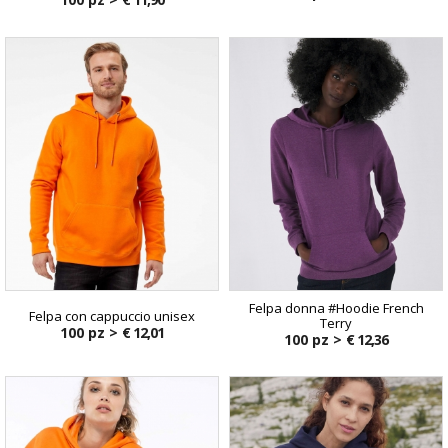
Felpa donna #Hoodie French
Felpa con cappuccio unisex
Terry
100 pz >
€ 12,01
100 pz >
€ 12,36