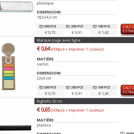
plastique
DIMENSIONI
18,5x4,5 cm
300 PCE
200 PCE
100 PCE
CALCU
ESTIM
€ 0,73
€ 0,91
€ 1,42
Marque page avec ligne
€ 0,64
(500pce + imprimer 1 couleur)
MATIÈRE
carton
DIMENSIONI
22x6 cm
300 PCE
200 PCE
100 PCE
CALCU
ESTIM
€ 0,73
€ 0,91
€ 1,42
Righello 30 cm
€ 0,65
(500pce + imprimer 1 couleur)
MATIÈRE
plastica
MINI