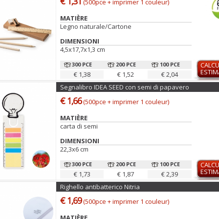
€ 1,31
(500pce + imprimer 1 couleur)
MATIÈRE
Legno naturale/Cartone
DIMENSIONI
4,5x17,7x1,3 cm
300 PCE
200 PCE
100 PCE
CALCU
ESTIM
€ 1,38
€ 1,52
€ 2,04
Segnalibro IDEA SEED con semi di papavero
€ 1,66
(500pce + imprimer 1 couleur)
MATIÈRE
carta di semi
DIMENSIONI
22,3x6 cm
300 PCE
200 PCE
100 PCE
CALCU
ESTIM
€ 1,73
€ 1,87
€ 2,39
Righello antibatterico Nitria
€ 1,69
(500pce + imprimer 1 couleur)
MATIÈRE