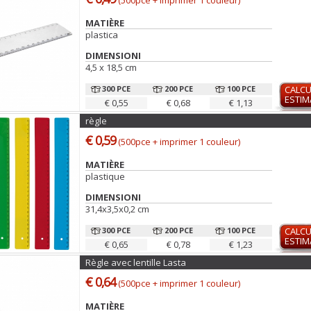
(500pce + imprimer 1 couleur)
MATIÈRE
plastica
DIMENSIONI
4,5 x 18,5 cm
300 PCE
200 PCE
100 PCE
CALCU
ESTIM
€ 0,55
€ 0,68
€ 1,13
règle
€ 0,59
(500pce + imprimer 1 couleur)
MATIÈRE
plastique
DIMENSIONI
31,4x3,5x0,2 cm
300 PCE
200 PCE
100 PCE
CALCU
ESTIM
€ 0,65
€ 0,78
€ 1,23
Règle avec lentille Lasta
€ 0,64
(500pce + imprimer 1 couleur)
MATIÈRE