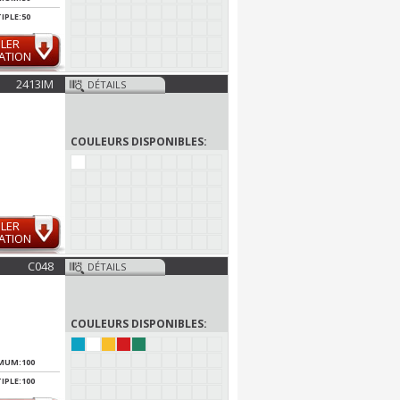
IPLE:50
LER
ATION
2413IM
DÉTAILS
COULEURS DISPONIBLES:
LER
ATION
C048
DÉTAILS
COULEURS DISPONIBLES:
MUM:100
IPLE:100