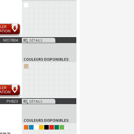
LER
ATION
MO7804
DÉTAILS
COULEURS DISPONIBLES:
LER
ATION
PH823
DÉTAILS
COULEURS DISPONIBLES:
MUM:50