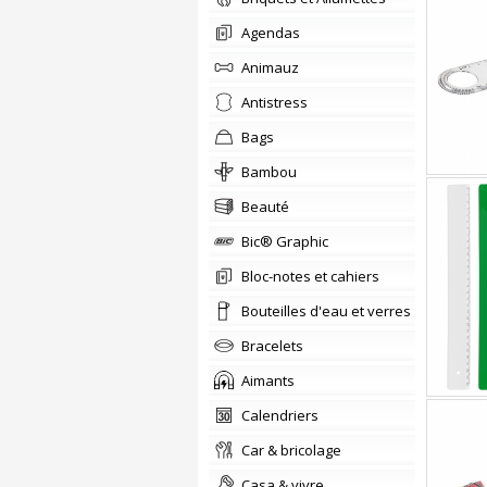
Agendas
Animauz
Antistress
Bags
Bambou
Beauté
Bic® Graphic
Bloc-notes et cahiers
Bouteilles d'eau et verres
Bracelets
Aimants
Calendriers
car & bricolage
casa & vivre