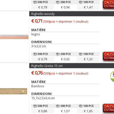
300 PCE
200 PCE
100 PCE
CALCU
ESTIM
€ 0,78
€ 0,96
€ 1,47
Righello woody
€ 0,71
(500pce + imprimer 1 couleur)
MATIÈRE
legno
DIMENSIONI
31x3,6 cm
300 PCE
200 PCE
100 PCE
CALCU
ESTIM
€ 0,79
€ 0,92
€ 1,32
Righello Greta 15 cm
€ 0,76
(500pce + imprimer 1 couleur)
MATIÈRE
Bamboo
DIMENSIONI
15,7x2,5x0,4 cm
300 PCE
200 PCE
100 PCE
CALCU
ESTIM
€ 0,86
€ 1,07
€ 1,65