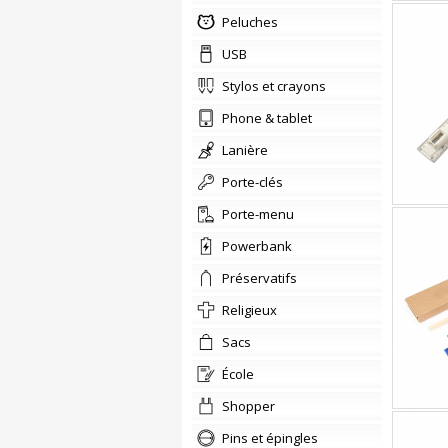
Peluches
USB
stylos et crayons
phone & tablet
Lanière
Porte-clés
Porte-menu
Powerbank
préservatifs
religieux
sacs
école
shopper
Pins et épingles