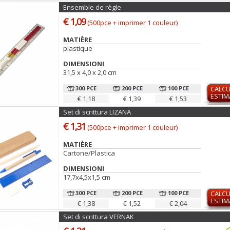
Ensemble de règle
€ 1,09
(500pce + imprimer 1 couleur)
MATIÈRE
plastique
DIMENSIONI
31,5 x 4,0 x 2,0 cm
300 PCE
200 PCE
100 PCE
CALCU
ESTIM
€ 1,18
€ 1,39
€ 1,53
Set di scrittura LIZANA
€ 1,31
(500pce + imprimer 1 couleur)
MATIÈRE
Cartone/Plastica
DIMENSIONI
17,7x4,5x1,5 cm
300 PCE
200 PCE
100 PCE
CALCU
ESTIM
€ 1,38
€ 1,52
€ 2,04
Set di scrittura VERNAK