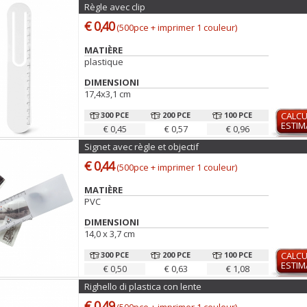
Règle avec clip
€ 0,40
(500pce + imprimer 1 couleur)
MATIÈRE
plastique
DIMENSIONI
17,4x3,1 cm
300 PCE
200 PCE
100 PCE
CALCU
ESTIM
€ 0,45
€ 0,57
€ 0,96
Signet avec règle et objectif
€ 0,44
(500pce + imprimer 1 couleur)
MATIÈRE
PVC
DIMENSIONI
14,0 x 3,7 cm
300 PCE
200 PCE
100 PCE
CALCU
ESTIM
€ 0,50
€ 0,63
€ 1,08
Righello di plastica con lente
€ 0,49