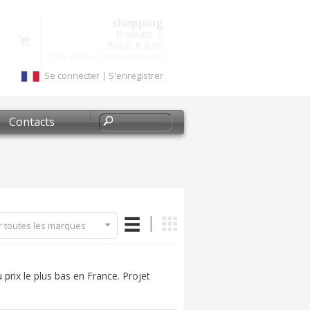
shopping
Produits:
0
Total:
€ 0,00
TVA incluse, Transport inclus
Se connecter
|
S'enregistrer
Contacts
r toutes les marques
prix le plus bas en France. Projet