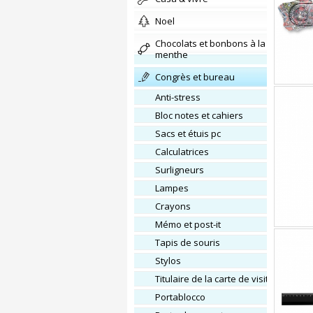
Noel
chocolats et bonbons à la
menthe
congrès et bureau
Anti-stress
Bloc notes et cahiers
Sacs et étuis pc
Calculatrices
Surligneurs
Lampes
Crayons
Mémo et post-it
Tapis de souris
Stylos
Titulaire de la carte de visite
Portablocco