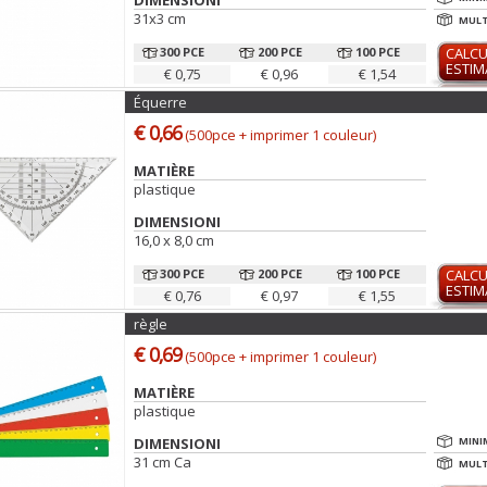
DIMENSIONI
31x3 cm
MULT
300 PCE
200 PCE
100 PCE
CALCU
ESTIM
€ 0,75
€ 0,96
€ 1,54
Équerre
€ 0,66
(500pce + imprimer 1 couleur)
MATIÈRE
plastique
DIMENSIONI
16,0 x 8,0 cm
300 PCE
200 PCE
100 PCE
CALCU
ESTIM
€ 0,76
€ 0,97
€ 1,55
règle
€ 0,69
(500pce + imprimer 1 couleur)
MATIÈRE
plastique
DIMENSIONI
MINI
31 cm Ca
MULT