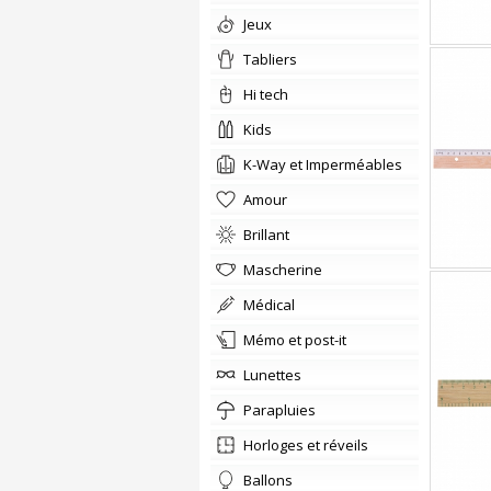
jeux
Tabliers
hi tech
kids
K-Way et Imperméables
amour
Brillant
Mascherine
médical
Mémo et post-it
lunettes
parapluies
horloges et réveils
ballons