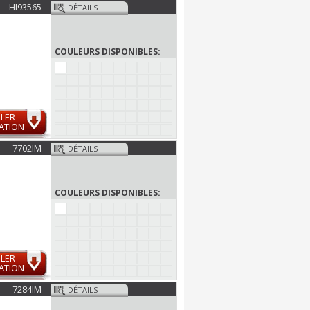
HI93565
DÉTAILS
COULEURS DISPONIBLES:
LER
ATION
7702IM
DÉTAILS
COULEURS DISPONIBLES:
LER
ATION
7284IM
DÉTAILS