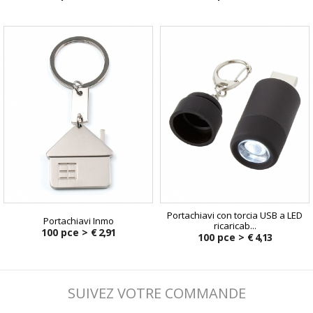
€ 11,90
Portachiavi con torcia USB a LED
Portachiavi Inmo
ricaricab...
100 pce >
€ 2,91
100 pce >
€ 4,13
SUIVEZ VOTRE COMMANDE