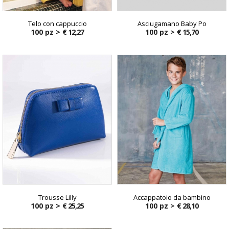
Telo con cappuccio
Asciugamano Baby Po
100 pz >
€ 12,27
100 pz >
€ 15,70
Trousse Lilly
Accappatoio da bambino
100 pz >
€ 25,25
100 pz >
€ 28,10