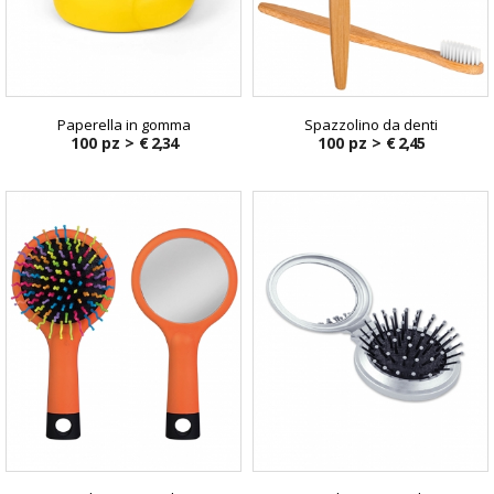
Paperella in gomma
Spazzolino da denti
100 pz >
€ 2,34
100 pz >
€ 2,45