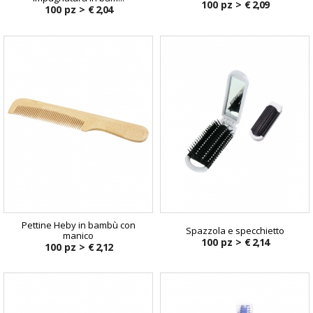
100 pz >
€ 2,09
100 pz >
€ 2,04
Pettine Heby in bambù con
Spazzola e specchietto
manico
100 pz >
€ 2,14
100 pz >
€ 2,12