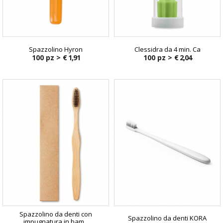
Spazzolino Hyron
Clessidra da 4 min. Ca
100 pz >
€ 1,91
100 pz >
€ 2,04
Spazzolino da denti con
Spazzolino da denti KORA
impugnatura in bam...