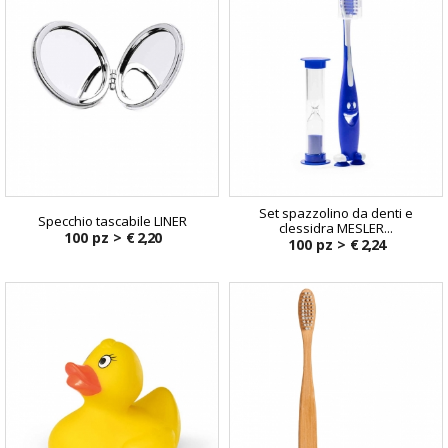
Set spazzolino da denti e
Specchio tascabile LINER
clessidra MESLER...
100 pz >
€ 2,20
100 pz >
€ 2,24