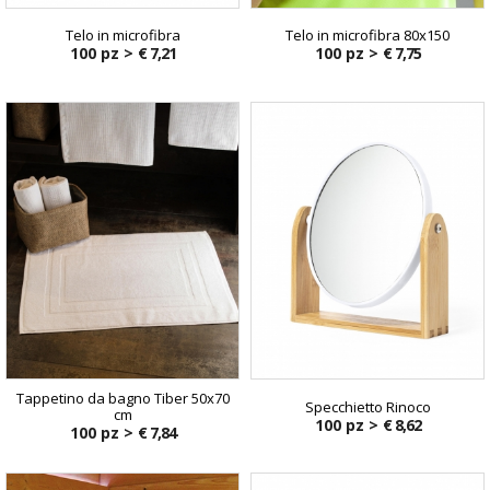
Telo in microfibra
Telo in microfibra 80x150
100 pz >
€ 7,21
100 pz >
€ 7,75
Tappetino da bagno Tiber 50x70
Specchietto Rinoco
cm
100 pz >
€ 8,62
100 pz >
€ 7,84