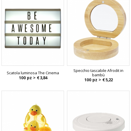
Specchio tascabile Afrodit in
Scatola luminosa The Cinema
bambù
100 pz >
€ 3,84
100 pz >
€ 5,22