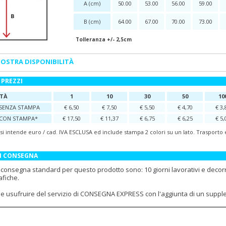
A (cm)
50.00
53.00
56.00
59.00
B (cm)
64.00
67.00
70.00
73.00
Tolleranza +/- 2,5cm
OSTRA DISPONIBILITÀ
 PREZZI
TÀ
1
10
30
50
10
SENZA STAMPA
€ 6,50
€ 7,50
€ 5,50
€ 4,70
€ 3,
CON STAMPA*
€ 17,50
€ 11,37
€ 6,75
€ 6,25
€ 5,
 si intende euro / cad. IVA ESCLUSA ed include stampa 2 colori su un lato. Trasporto
DI CONSEGNA
i consegna standard per questo prodotto sono: 10 giorni lavorativi e decor
afiche.
ile usufruire del servizio di CONSEGNA EXPRESS con l'aggiunta di un supp