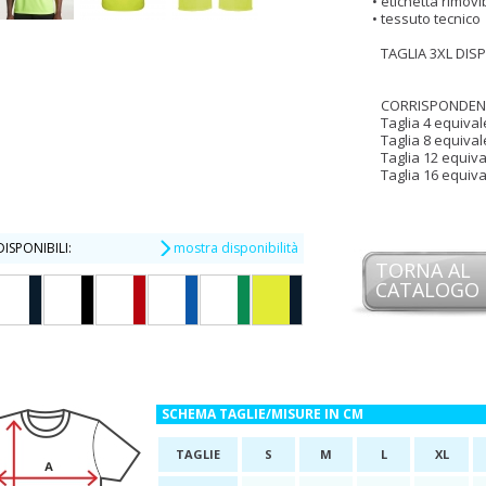
etichetta rimovi
tessuto tecnico
TAGLIA 3XL DIS
CORRISPONDENZ
Taglia 4 equivale
Taglia 8 equivale
Taglia 12 equiva
Taglia 16 equiva
ISPONIBILI:
mostra disponibilità
TORNA AL
CATALOGO
SCHEMA TAGLIE/MISURE IN CM
TAGLIE
S
M
L
XL