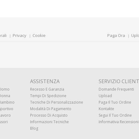
rali
Privacy
Cookie
Paga Ora
Upl
ASSISTENZA
SERVIZIO CLIENT
 Uomo
Recesso E Garanzia
Domande Frequenti
 Donna
Tempi Di Spedizione
Upload
 Bambino
Tecniche Di Personalizzazione
Paga Il Tuo Ordine
Sportivo
Modalità Di Pagamento
Kontakte
Lavoro
Processo Di Acquisto
Segui Il Tuo Ordine
ssori
Informazioni Tecniche
Informativa Recensioni 
Blog