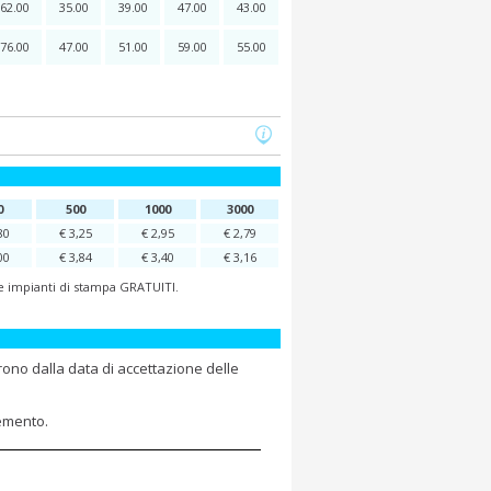
62.00
35.00
39.00
47.00
43.00
76.00
47.00
51.00
59.00
55.00
0
500
1000
3000
80
€ 3,25
€ 2,95
€ 2,79
00
€ 3,84
€ 3,40
€ 3,16
 e impianti di stampa GRATUITI.
rono dalla data di accettazione delle
lemento.