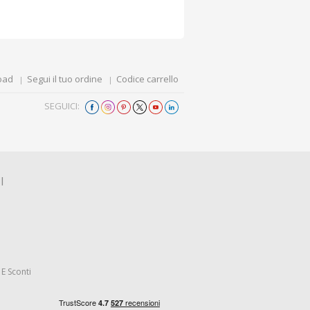
oad
Segui il tuo ordine
Codice carrello
SEGUICI:
I
E Sconti