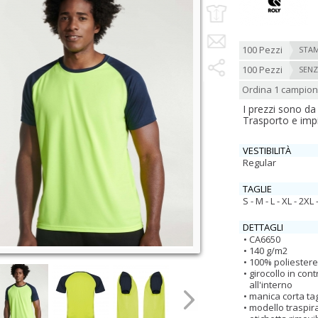
100 Pezzi
STAM
100 Pezzi
SENZ
Ordina 1 campio
I prezzi sono da
Trasporto e imp
VESTIBILITÀ
Regular
TAGLIE
S - M - L - XL - 2XL -
DETTAGLI
CA6650
140 g/m2
100% poliestere
girocollo in cont
all'interno
manica corta tag
modello traspir