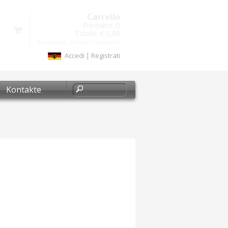
Carrello
Produkte:
0
Totale:
€ 0,00
Iva inclusa, Incluso trasporto
Accedi
|
Registrati
Kontakte