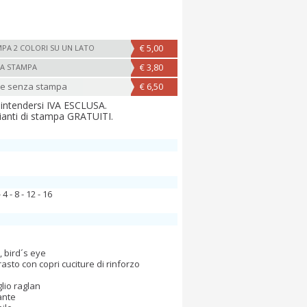
€ 5,00
PA 2 COLORI SU UN LATO
€ 3,80
A STAMPA
ne senza stampa
€ 6,50
 intendersi IVA ESCLUSA.
ianti di stampa GRATUITI.
 4 - 8 - 12 - 16
, bird´s eye
rasto con copri cuciture di rinforzo
lio raglan
ante