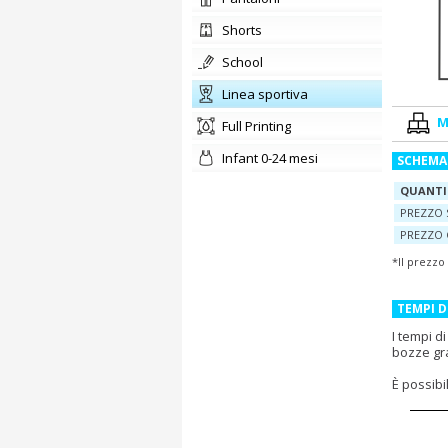
shorts
school
Linea sportiva
M
Full Printing
Infant 0-24 mesi
SCHEMA
QUANTI
PREZZO 
PREZZO 
*Il prezzo
TEMPI 
I tempi d
bozze gr
È possib