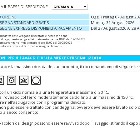
A IL PAESE DI SPEDIZIONE
A ORDINE
Oggi, Freitag 07 August 20
SEGNA STANDARD GRATIS
Montag 31 August 2026
SEGNE EXPRESS DISPONIBILI A PAGAMENTO
Dal 27 August 2026 Al 28 
 suddette date vengano rispettate è necessario che:
e il pagamento venga effettuato entro le ore 18:00 del 07/08/2026
 stampa vengano inviati entro le ore 18:00 del 08/08/2026
 informazioni sul tempo di consegna
clicca qui
.
ONI PER IL LAVAGGIO DELLA MERCE PERSONALIZZATA
urare la massima durata del tuo prodotto, ti raccomandiamo di seguire le se
con un ciclo normale a una temperatura massima di 30 °C.
 al rovescio col ferro moderatamente caldo fino a un massimo di 150 °C.
re nell'asciugatrice con il programma delicato.
 non può essere trattato con candeggina, ovvero deve essere lavato solo con
o a secco consentito.
o
I colori del design possono essere ravvivati dopo il lavaggio, stirando il capo