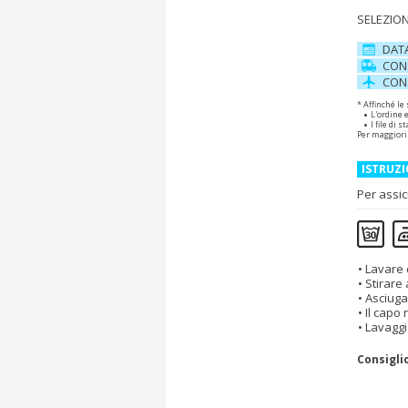
SELEZION
DAT
CON
CON
* Affinché le
L'ordine 
I file di
Per maggiori
ISTRUZI
Per assic
Lavare 
Stirare
Asciuga
Il capo
Lavaggi
Consigli