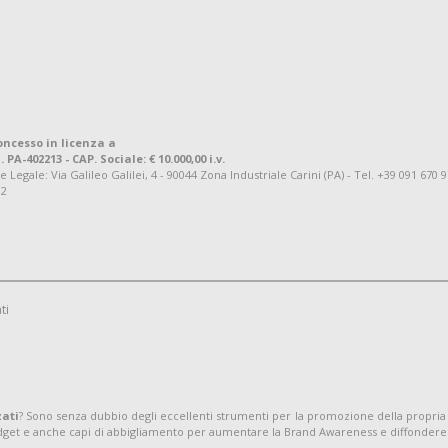
oncesso in licenza a
. PA-402213 - CAP. Sociale: € 10.000,00 i.v.
ale: Via Galileo Galilei, 4 - 90044 Zona Industriale Carini (PA) - Tel. +39 091 670 
92
ti
zati
? Sono senza dubbio degli eccellenti strumenti per la promozione della propria
adget e anche capi di abbigliamento per aumentare la Brand Awareness e diffondere