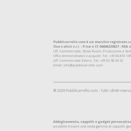
Pubblicarrello.com è un marchio registrato c
One t-shirt s.r.l. - P.Iva e CF 06606220827 - REA n
Uff. Commerciale, Show Room, Produzione e Sede Leg
Uffici Amministrativi e acquisti:
Tel. +39 06 810 13
Uff. Commerciale Estero:
Tel. +39 02 68 36 52
Email: info@pubblicarrello.com
® 2026 Pubblicarrello.com - Tutti i diritti riserva
Abbigliamento, cappelli e gadget personaliz
possibile trovare una vasta gamma di cappelli, g