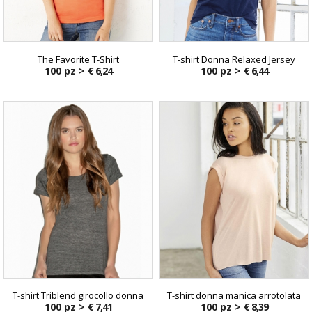
The Favorite T-Shirt
T-shirt Donna Relaxed Jersey
100 pz >
€ 6,24
100 pz >
€ 6,44
T-shirt Triblend girocollo donna
T-shirt donna manica arrotolata
100 pz >
€ 7,41
100 pz >
€ 8,39