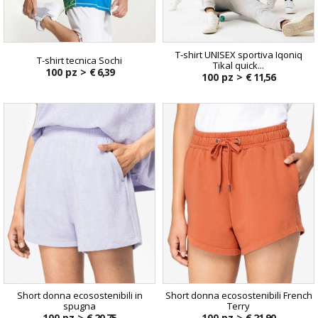
T-shirt UNISEX sportiva Iqoniq
T-shirt tecnica Sochi
Tikal quick...
100 pz >
€ 6,39
100 pz >
€ 11,56
Short donna ecosostenibili in
Short donna ecosostenibili French
spugna
Terry
100 pz >
€ 20,75
100 pz >
€ 21,90